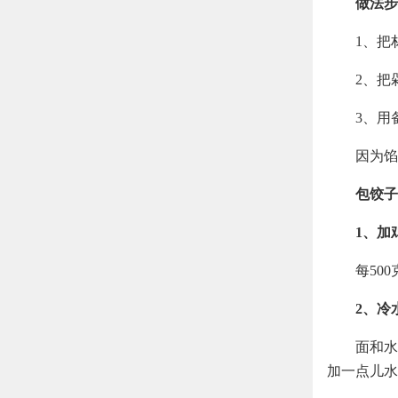
做法步
1、把
2、把
3、用
因为馅
包饺子
1、加
每50
2、冷
面和水
加一点儿水