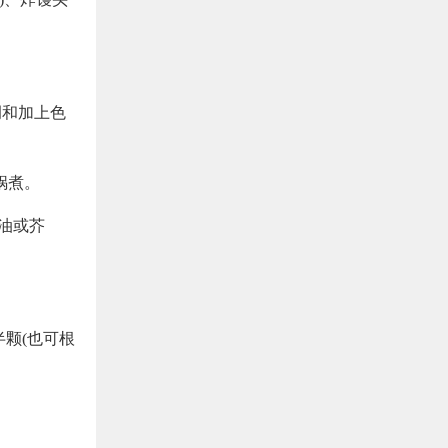
调和加上色
锅煮。
油或芥
半颗(也可根