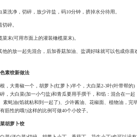
白菜洗净，切碎，放少许盐，码10分钟，挤掉水分待用。
菇切碎。
榄菜末(可用市面上的灌装橄榄菜末)。
其他的放一起先混合，后加香菇加油、盐调好味就可以包成你喜
色素饺新做法
根，大青椒一个，胡萝卜(红萝卜)半个，大白菜2-3叶(叶带帮的)，
碎，大白菜(加一小勺盐)和青瓜要用手撰干，和馅：混合在一起
)、素蚝油(馅就粘和到一起了)、少许酱油、花椒面、植物油，完毕
有筋性的哦!)这样的比例可做40个小饺子。
菜胡萝卜饺
白菜(洋白菜)切碎，胡萝卜小丁、香菇丁、花生小丁(也可以没有