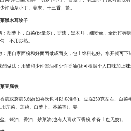
少许油条小丁、姜末、十三香、盐。
菜黑木耳饺子
料：胡萝卜，白菜(份量多)，香菇，黑木耳，细粉丝，全部打碎
匀，不用炒熟。
做：用自家面粉和好面团做成面皮，包上馅料包好。水开就可下
味醋做法：用醋和少许酱油和少许香油(还可根据个人口味加上辣
菜豆腐饺
香菇或蘑菇5,6朵(如喜欢也可以多准备)、豆腐250克左右、白菜
,用芹菜、莲藕、白萝卜、荠菜等)、姜。
盐、酱油、香油、炒菜油(也有人喜欢五香粉,准备上也无妨)。