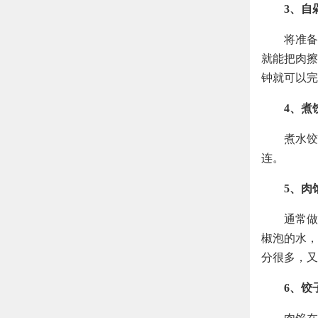
3、自
将准备
就能把肉擦
钟就可以完
4、煮
煮水饺
连。
5、肉
通常做
椒泡的水，
分很多，又
6、饺