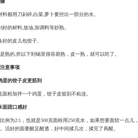
骤
材料都用刀剁碎,白菜,萝卜要控出一部分的水。
剁好的材料,放油,加调料等炒熟。
备好的皮儿包饺子。
是熟的,所以下到锅里很容易熟，皮一熟，就可以吃了。
注意事项
鸡蛋的饺子皮更筋到
0克面粉加拌一个鸡蛋，饺子皮挺刮不粘连。
水面团口感好
比例为2:1，也就是500克面粉用250克水，如果想要面软一点儿
。活好的面要醒足醒透，好中间揉几次，揉完了再醒。