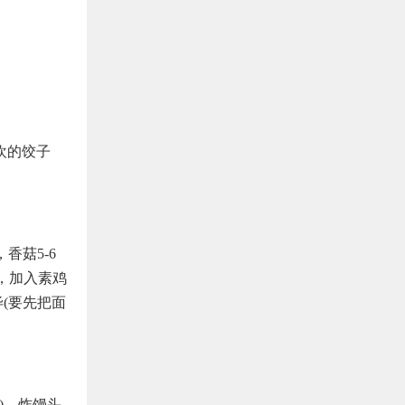
欢的饺子
香菇5-6
，加入素鸡
(要先把面
)、炸馒头