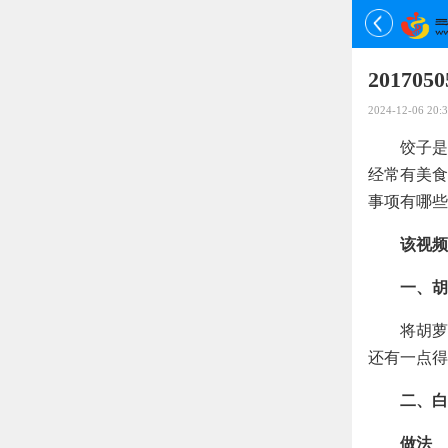
2017
2024-12-06 20:3
饺子是
经常有美食
事项有哪些
该视频
一、胡
将胡萝
还有一点得
二、白
做法