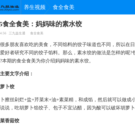
养生视频
食全食美
0505食全食美：妈妈味的素水饺
4:56
三九益生通
食全食美
很多朋友喜欢吃的美食，不同馅料的饺子味道也不同，所以在日
爱好者研究不同的饺子馅料。那么，素水饺的做法是怎样的呢?
?本期的食全食美为你介绍妈妈味的素水饺。
主要文字介绍：
萝卜饺
卜擦丝剁烂+盐+芹菜末+油+素菜精，和成馅，然后就可以做成
说说，吃胡萝卜馅饺子、包子不宜沾醋，因为酸可以破坏胡萝卜
菜香菇饺