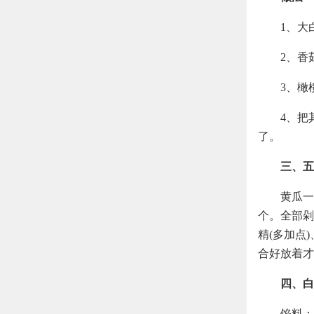
1、大
2、香
3、橄
4、把
了。
三、五
黄瓜一
个。全部剁
精(多加点
合好放着才
四、白
馅料：