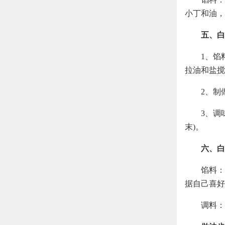
小丁和油，
五、白
1、馅
拉油和盐搅
2、制
3、调
末)。
六、白
馅料：
据自己喜好
调料：