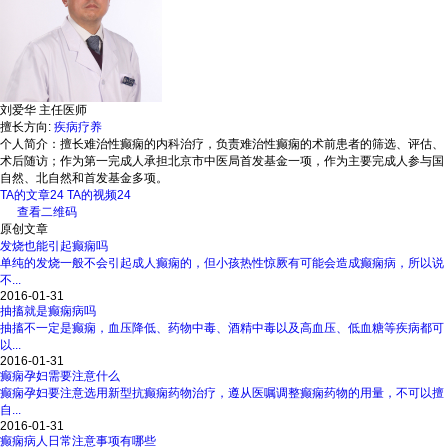
刘爱华
主任医师
擅长方向:
疾病疗养
个人简介：
擅长难治性癫痫的内科治疗，负责难治性癫痫的术前患者的筛选、评估、
术后随访；作为第一完成人承担北京市中医局首发基金一项，作为主要完成人参与国
自然、北自然和首发基金多项。
TA的文章
24
TA的视频
24
查看二维码
原创文章
发烧也能引起癫痫吗
单纯的发烧一般不会引起成人癫痫的，但小孩热性惊厥有可能会造成癫痫病，所以说
不...
2016-01-31
抽搐就是癫痫病吗
抽搐不一定是癫痫，血压降低、药物中毒、酒精中毒以及高血压、低血糖等疾病都可
以...
2016-01-31
癫痫孕妇需要注意什么
癫痫孕妇要注意选用新型抗癫痫药物治疗，遵从医嘱调整癫痫药物的用量，不可以擅
自...
2016-01-31
癫痫病人日常注意事项有哪些