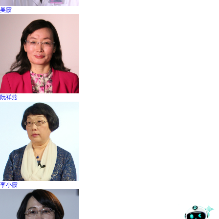
吴霞
阮祥燕
李小霞