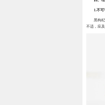
1.不
黑枸杞
不适，应及