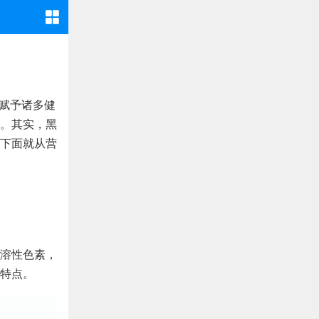
被赋予诸多健
。其实，黑
下面就从营
溶性色素，
特点。