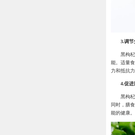
3.调
黑枸杞
能。适量食
力和抵抗力
4.促
黑枸杞
同时，膳食
能的健康。