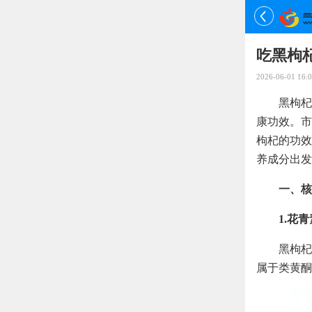
吃黑枸
2026-06-01 16:0
黑枸杞
康功效。市
枸杞的功效
养成分出发
一、核
1.花
黑枸杞
属于类黄酮