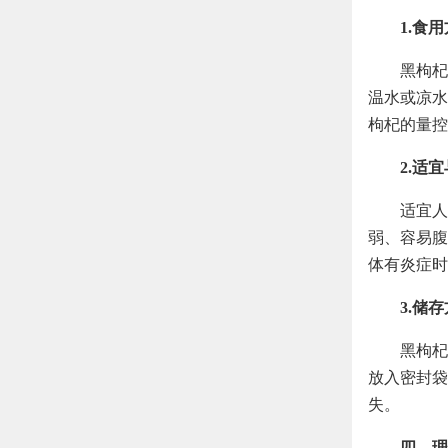
1.食
黑枸杞
温水或凉水
枸杞的量控
2.适
适宜人
弱、容易腹
体有炎症时
3.储
黑枸杞
放入密封袋
失。
四、理