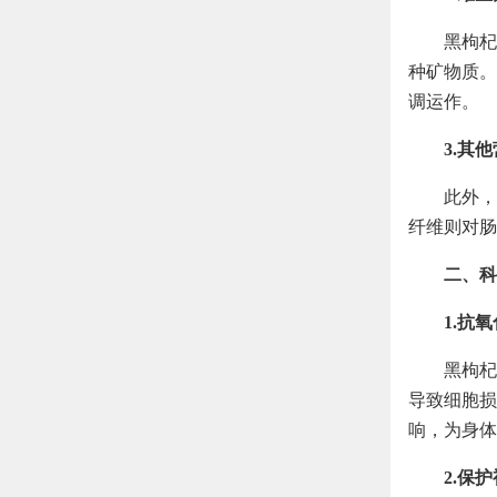
黑枸杞
种矿物质。
调运作。
3.其
此外，
纤维则对肠
二、科
1.抗
黑枸杞
导致细胞损
响，为身体
2.保