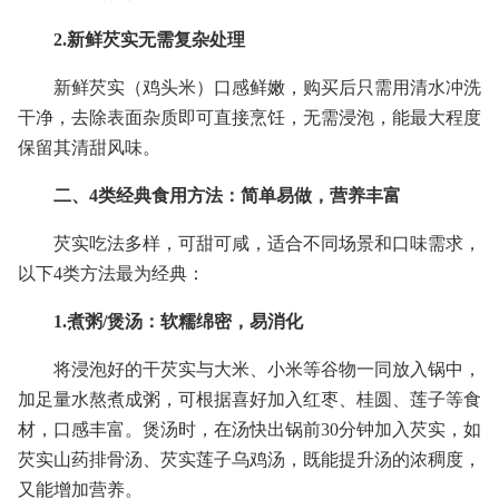
2.新鲜芡实无需复杂处理
新鲜芡实（鸡头米）口感鲜嫩，购买后只需用清水冲洗
干净，去除表面杂质即可直接烹饪，无需浸泡，能最大程度
保留其清甜风味。
二、4类经典食用方法：简单易做，营养丰富
芡实吃法多样，可甜可咸，适合不同场景和口味需求，
以下4类方法最为经典：
1.煮粥/煲汤：软糯绵密，易消化
将浸泡好的干芡实与大米、小米等谷物一同放入锅中，
加足量水熬煮成粥，可根据喜好加入红枣、桂圆、莲子等食
材，口感丰富。煲汤时，在汤快出锅前30分钟加入芡实，如
芡实山药排骨汤、芡实莲子乌鸡汤，既能提升汤的浓稠度，
又能增加营养。