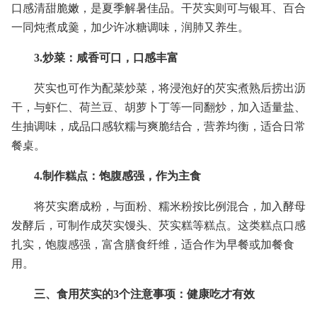
口感清甜脆嫩，是夏季解暑佳品。干芡实则可与银耳、百合
一同炖煮成羹，加少许冰糖调味，润肺又养生。
3.炒菜：咸香可口，口感丰富
芡实也可作为配菜炒菜，将浸泡好的芡实煮熟后捞出沥
干，与虾仁、荷兰豆、胡萝卜丁等一同翻炒，加入适量盐、
生抽调味，成品口感软糯与爽脆结合，营养均衡，适合日常
餐桌。
4.制作糕点：饱腹感强，作为主食
将芡实磨成粉，与面粉、糯米粉按比例混合，加入酵母
发酵后，可制作成芡实馒头、芡实糕等糕点。这类糕点口感
扎实，饱腹感强，富含膳食纤维，适合作为早餐或加餐食
用。
三、食用芡实的3个注意事项：健康吃才有效