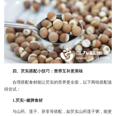
四、芡实搭配小技巧：营养互补更美味
合理搭配食材能让芡实的营养更全面，以下两组搭配值
得尝试：
1.芡实+健脾食材
与山药、莲子、茯苓等搭配，如芡实山药莲子粥，能更