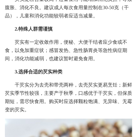
腹胀、消化不良。建议成人每次食用量控制在30-50克（干
品），儿童和消化功能较弱者应适当减量。
2.特殊人群需谨慎
芡实有一定收敛作用，便秘、大便干结者应少食或不
食，以免加重症状；感冒发热、急性肠胃炎等急性病症期
间，消化功能减弱，也建议暂时避免食用。
3.选择合适的芡实种类
干芡实分为去壳和带壳两种，去壳芡实更易烹饪；新鲜
芡实季节性较强，主要产于秋季，口感优于干芡实，但保质
期短，需尽快食用。购买时应选择颗粒饱满、无异味、无霉
变的芡实。