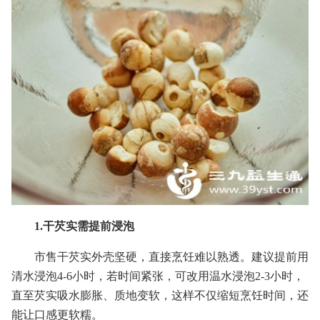
1.干芡实需提前浸泡
市售干芡实外壳坚硬，直接烹饪难以熟透。建议提前用
清水浸泡4-6小时，若时间紧张，可改用温水浸泡2-3小时，
直至芡实吸水膨胀、质地变软，这样不仅缩短烹饪时间，还
能让口感更软糯。