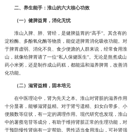
二、养生能手：淮山的六大核心功效
（一）健脾益胃，消化无忧
淮山入脾、肺、肾经，是健脾益胃的“高手”。其含有的
淀粉酶、多酚氧化酶等物质，能促进脾胃消化吸收功能。对
于脾胃虚弱、消化不良、食少便溏的人群来说，经常食用淮
山，就像给脾胃请了一位“私人保健医生”。无论是熬煮成山
药小米粥，还是制作成山药糕，都能温和滋养脾胃，改善消
化功能。
（二）滋肾益精，固本培元
在中医理论中，肾为先天之本。淮山对肾脏的滋养作用
十分显著，能够滋肾益精。对于肾亏遗精、妇女白带多、小
便频数等症状，有一定的调理作用。现代研究也发现，淮山
中的薯蓣皂苷等成分，有助于维持肾脏正常的生理功能，对
于预防慢性肾病有一定帮助。男性适当食用淮山，可补肾强