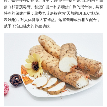
镁、铁等多种矿物质。其中，最值得一提的是淮山独有的黏
蛋白和薯蓣皂苷。黏蛋白是一种多糖蛋白质的混合物，具有
特殊的保健作用；薯蓣皂苷则被称为“天然的DHEA”(脱氢
表雄酮)，对人体健康大有裨益。这些营养成分相互配合，
赋予了淮山强大的养生功效。