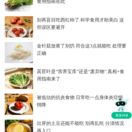
食用指南在此
别再盲目吃西红柿了 科学食用才助美白 这
些误区要避开
金针菇放黄了别扔 符合这3点就能吃 处理要
正确
莴苣叶是“营养宝库”还是“废弃物” 真相+食
用指南来了
被低估的抗炎食物 日常吃一点身体炎症悄
悄降
出芽的土豆还能不能吃 别再乱吃 分清情况
再入口