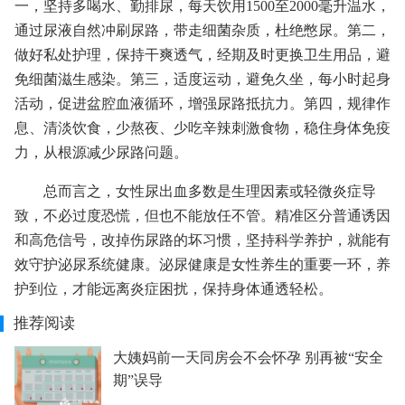
一，坚持多喝水、勤排尿，每天饮用1500至2000毫升温水，
通过尿液自然冲刷尿路，带走细菌杂质，杜绝憋尿。第二，
做好私处护理，保持干爽透气，经期及时更换卫生用品，避
免细菌滋生感染。第三，适度运动，避免久坐，每小时起身
活动，促进盆腔血液循环，增强尿路抵抗力。第四，规律作
息、清淡饮食，少熬夜、少吃辛辣刺激食物，稳住身体免疫
力，从根源减少尿路问题。
总而言之，女性尿出血多数是生理因素或轻微炎症导
致，不必过度恐慌，但也不能放任不管。精准区分普通诱因
和高危信号，改掉伤尿路的坏习惯，坚持科学养护，就能有
效守护泌尿系统健康。泌尿健康是女性养生的重要一环，养
护到位，才能远离炎症困扰，保持身体通透轻松。
推荐阅读
大姨妈前一天同房会不会怀孕 别再被“安全
期”误导