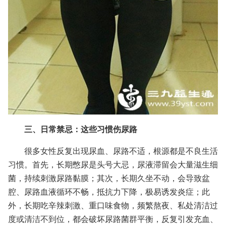
三、日常禁忌：这些习惯伤尿路
很多女性反复出现尿血、尿路不适，根源都是不良生活
习惯。首先，长期憋尿是头号大忌，尿液滞留会大量滋生细
菌，持续刺激尿路黏膜；其次，长期久坐不动，会导致盆
腔、尿路血液循环不畅，抵抗力下降，极易诱发炎症；此
外，长期吃辛辣刺激、重口味食物，频繁熬夜、私处清洁过
度或清洁不到位，都会破坏尿路菌群平衡，反复引发充血、