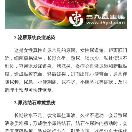
2.泌尿系统炎症感染
这是女性真性血尿常见的原因。女性尿道短、距离肛门
近，细菌极易滋生，长期久坐、憋尿、喝水少、私处清洁不
到位，容易诱发尿道炎、膀胱炎。炎症会刺激尿道和膀胱黏
膜，造成黏膜充血、轻微破损，进而出现小便带血，通常伴
随尿频、尿急、小便刺痛、尿不尽、小腹坠胀等症状，及时
调理干预即可快速恢复。
3.尿路结石摩擦损伤
长期饮水不足、饮食重盐重油、久坐不运动，会导致尿
液杂质堆积，形成微小尿路结石。结石在尿路内移动时，会
反复摩擦黏膜，造成破损出血，引发血尿。这类出血大多伴