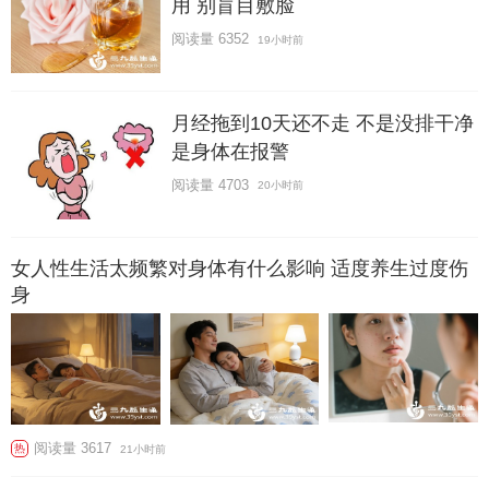
用 别盲目敷脸
阅读量 6352
19小时前
月经拖到10天还不走 不是没排干净
是身体在报警
阅读量 4703
20小时前
女人性生活太频繁对身体有什么影响 适度养生过度伤
身
阅读量 3617
热
21小时前