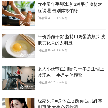
女生常年手脚冰凉 6种平价食材对
症调理 告别体寒怕冷
阅读量 4151
22小时前
平价养颜干货 坚持用鸡蛋清敷脸 皮
肤变化真的太明显
阅读量 8794
23小时前
女人小便带血别瞎慌 一半是生理正
常现象 一半是身体预警
阅读量 4262
23小时前
经期头晕=身体在提醒你 这几件事
别再做 女生必看收藏