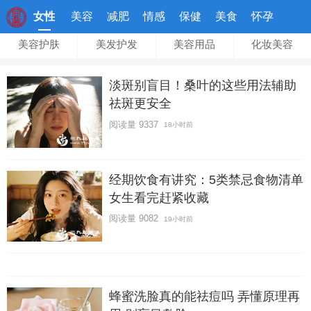
女性
美容
减肥
情感
保健
美食
怀孕
美容护肤
美发护发
美容用品
化妆美容
淡斑别盲目！桑叶的这些用法辅助
祛斑更安全
阅读量 9337
18小时前
经期饮食有讲究：5类禁忌食物清单
女生看完赶紧收藏
阅读量 9082
19小时前
蜂蜜洗脸真的能祛痘吗 弄懂原理再