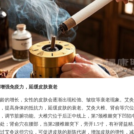
增强免疫力，延缓皮肤衰老
龄的增长，女性的皮肤会逐渐出现松弛、皱纹等衰老现象。艾灸
，提高身体的抵抗力，延缓皮肤的衰老。艾灸大椎、肾俞等穴位
，调节脏腑功能。大椎穴位于后正中线上，第7颈椎棘突下凹陷
处；肾俞穴在腰部，当第2腰椎棘突下，旁开1.5寸，有补肾益
过艾灸这些穴位，可促进皮肤的新陈代谢，增加皮肤的弹性，减