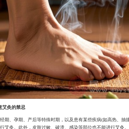
意艾灸的禁忌
经期、孕期、产后等特殊时期，以及患有某些疾病(如高热、抽搐
行艾灸。此外，皮肤过敏、破溃、感染等部位也不能进行艾灸。