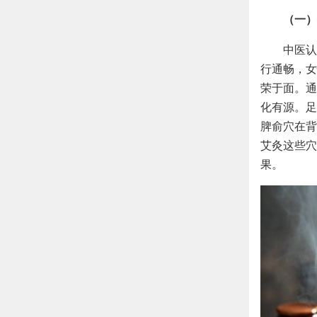
（一）
中医认
行通畅，女
荣于面。通
化有源。足
脾俞穴在背
艾灸这些穴
果。