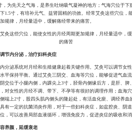
寸，为先天之气海，是养生吐纳吸气凝神的地方；气海穴位于下
下1.5寸，有培补元气、益肾固精的功效。经常艾灸这些穴位，
加规律，月经量适中，缓解痛经带来的痛苦。
调节内分泌，治疗妇科炎症
内分泌系统对月经和生殖健康起着关键作用。艾灸可以调节女性
水平保持平衡。通过艾灸三阴交、血海等穴位，能够促进气血流
阴交位于小腿内侧，内踝尖上3寸，胫骨内侧缘后方，是肝、脾
，对女性的月经不调、带下、不孕等有很好的调理作用；血海穴
侧端上2寸，股四头肌内侧头的隆起处，有活血化瘀、调经养血
具有一定的抗菌消炎作用，对于一些妇科炎症，如盆腔炎、阴道
位，可以改善局部血液循环，增强免疫力，促进炎症的吸收和消
容养颜，延缓衰老