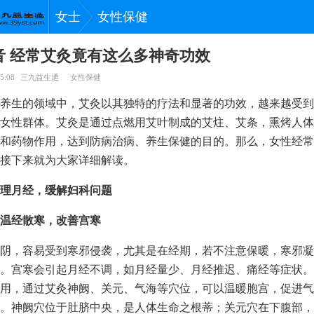
女士
女性保健
音 经常艾灸竟有这么多神奇功效
5:08
三九益生通
女性保健
养生的领域中，艾灸以其独特的疗法和显著的功效，越来越受到
女性群体。艾灸是通过点燃用艾叶制成的艾炷、艾条，熏烤人体
和药物作用，达到防病治病、养生保健的目的。那么，女性经常
接下来就为大家详细解读。
理月经，缓解妇科问题
温经散寒，改善宫寒
阴，容易受到寒邪侵袭，尤其是在经期，若不注意保暖，寒邪凝
。宫寒会引起月经不调，如月经量少、月经推迟、痛经等症状。
用，通过艾灸神阙、关元、气海等穴位，可以温暖胞宫，促进气
。神阙穴位于肚脐中央，是人体生命之根蒂；关元穴在下腹部，