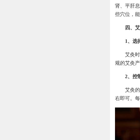
肾、平肝息
些穴位，能
四、艾
1、选
艾灸时
规的艾灸产
2、控
艾灸的
右即可。每