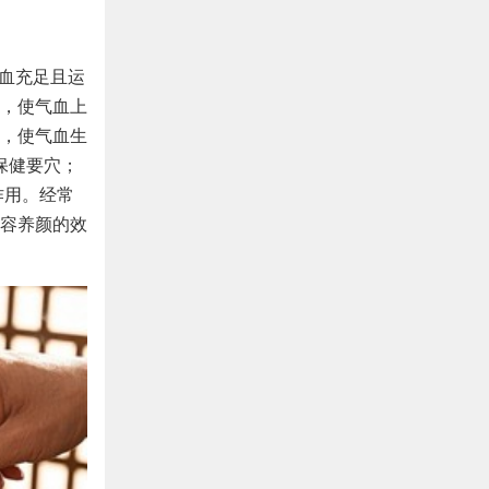
气血充足且运
，使气血上
，使气血生
保健要穴；
作用。经常
容养颜的效