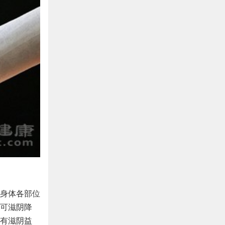
身体各部位
可滋阴降
有滋阴益