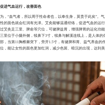
促进气血运行，改善面色
为，“血气者，所以周于性命者也，以奉生身，莫贵于此矣”。
性的面色就会红润有光泽。艾灸能够温通经络，促进气血的运行
过艾灸足三里、脾俞等穴位，可健脾益胃，增强脾胃的运化功能
三里位于小腿外侧，犊鼻下3寸，犊鼻与解溪连线上，是人体的
部，当第11胸椎棘突下，旁开1.5寸，有健脾和胃、益气养血的
位，能让女性的面色更加红润，减少色斑、暗沉的出现，达到美