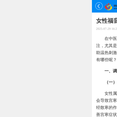
女性福
2025-07-29 16:2
在中医
注，尤其是
助温热刺激
有哪些呢？
一、调
（一）
女性属
会导致宫寒
经散寒的作
善宫寒症状