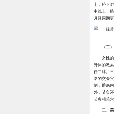
上，脐下3
中线上，脐
月经周期更
（二）
女性的
身体的激素
任二脉。三
络的交会穴
侧，髌底内
外，艾灸还
艾灸相关穴
二、美