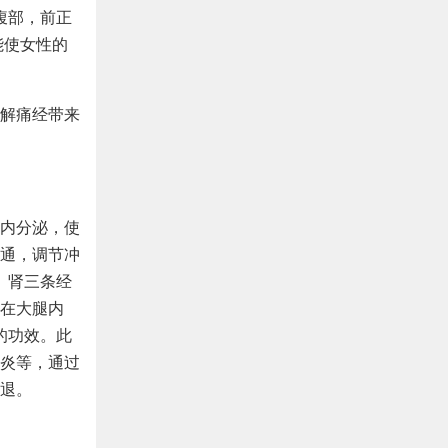
腹部，前正
能使女性的
内分泌，使
通，调节冲
、肾三条经
在大腿内
的功效。此
炎等，通过
退。