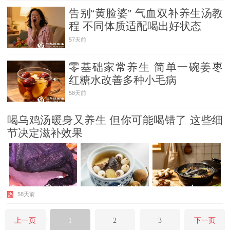
告别“黄脸婆” 气血双补养生汤教
程 不同体质适配喝出好状态
57天前
零基础家常养生 简单一碗姜枣
红糖水改善多种小毛病
58天前
喝乌鸡汤暖身又养生 但你可能喝错了 这些细
节决定滋补效果
58天前
热
上一页
1
2
3
下一页