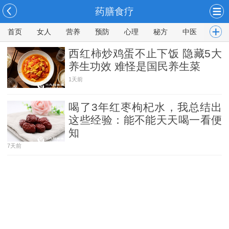
药膳食疗
首页
女人
营养
预防
心理
秘方
中医
男人
西红柿炒鸡蛋不止下饭 隐藏5大
养生功效 难怪是国民养生菜
1天前
喝了3年红枣枸杞水，我总结出
这些经验：能不能天天喝一看便
知
7天前