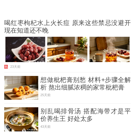
喝红枣枸杞水上火长痘 原来这些禁忌没避开
现在知道还不晚
23天前
热
想做枇杷膏别愁 材料+步骤全解
析 熬出细腻浓稠的家常枇杷膏
25天前
别乱喝排骨汤 搭配海带才是平
价养生王 好处太多
43天前