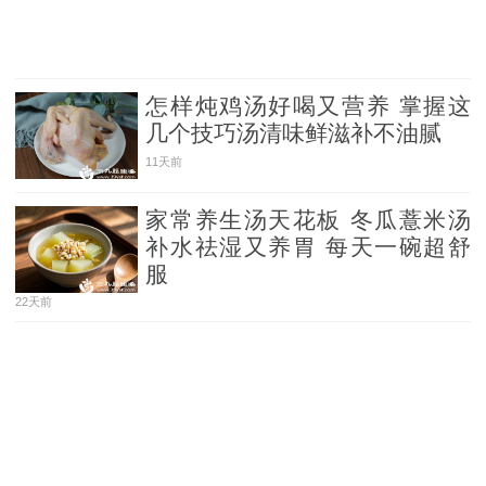
怎样炖鸡汤好喝又营养 掌握这
几个技巧汤清味鲜滋补不油腻
11天前
家常养生汤天花板 冬瓜薏米汤
补水祛湿又养胃 每天一碗超舒
服
22天前