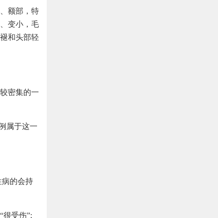
、额部，特
、变小，毛
褪和头部轻
较密集的一
例属于这一
性病的会持
很受伤”;