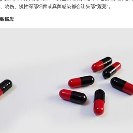
、烧伤、慢性深部细菌或真菌感染都会让头部“荒芜”。
致脱发