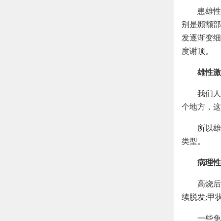
患雄性
别是颞颥部
发逐渐变细
度谢顶。
雄性激
我们人
个地方，这
所以雄
类型。
病理性
高烧后
续脱发;甲
一些免