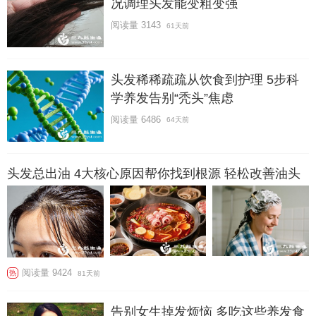
况调理头发能变粗变强
阅读量 3143
61天前
头发稀稀疏疏从饮食到护理 5步科
学养发告别“秃头”焦虑
阅读量 6486
64天前
头发总出油 4大核心原因帮你找到根源 轻松改善油头
阅读量 9424
热
81天前
告别女生掉发烦恼 多吃这些养发食