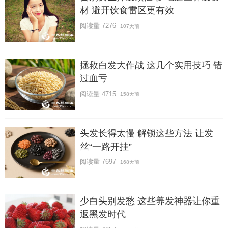
材 避开饮食雷区更有效
阅读量 7276
107天前
拯救白发大作战 这几个实用技巧 错
过血亏
阅读量 4715
158天前
头发长得太慢 解锁这些方法 让发
丝“一路开挂”
阅读量 7697
168天前
少白头别发愁 这些养发神器让你重
返黑发时代