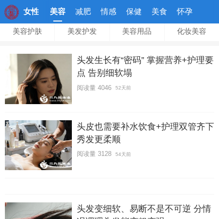
女性
美容
减肥
情感
保健
美食
怀孕
美容护肤
美发护发
美容用品
化妆美容
头发生长有“密码” 掌握营养+护理要
点 告别细软塌
阅读量 4046
52天前
头皮也需要补水饮食+护理双管齐下
秀发更柔顺
阅读量 3128
54天前
头发变细软、易断不是不可逆 分情