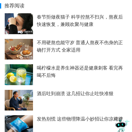
推荐阅读
春节拒做夜猫子 科学控熬不扫兴，熬夜后
快速恢复，兼顾欢聚与健康
不用硬熬也能守岁 普通人熬夜不伤身的正
确打开方式 全家适用
喝柠檬水是养生神器还是健康刺客 看完再
喝不后悔
酒后吐到崩溃 这几招让你止吐快准狠
发热别慌 这些物理降温小妙招让你凉飕飕