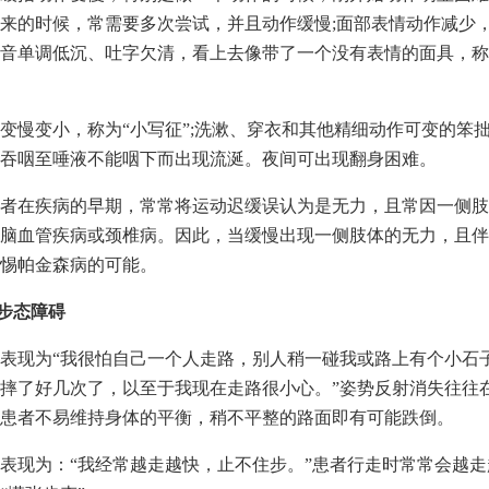
来的时候，常需要多次尝试，并且动作缓慢;面部表情动作减少
音单调低沉、吐字欠清，看上去像带了一个没有表情的面具，称
变慢变小，称为“小写征”;洗漱、穿衣和其他精细动作可变的笨拙
吞咽至唾液不能咽下而出现流涎。夜间可出现翻身困难。
者在疾病的早期，常常将运动迟缓误认为是无力，且常因一侧肢
脑血管疾病或颈椎病。因此，当缓慢出现一侧肢体的无力，且伴
惕帕金森病的可能。
势步态障碍
表现为“我很怕自己一个人走路，别人稍一碰我或路上有个小石
摔了好几次了，以至于我现在走路很小心。”姿势反射消失往往
患者不易维持身体的平衡，稍不平整的路面即有可能跌倒。
表现为：“我经常越走越快，止不住步。”患者行走时常常会越