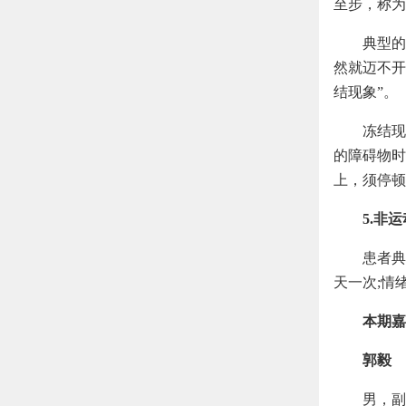
至步，称为
典型的
然就迈不开
结现象”。
冻结现
的障碍物时
上，须停顿
5.非
患者典
天一次;情
本期嘉
郭毅
男，副