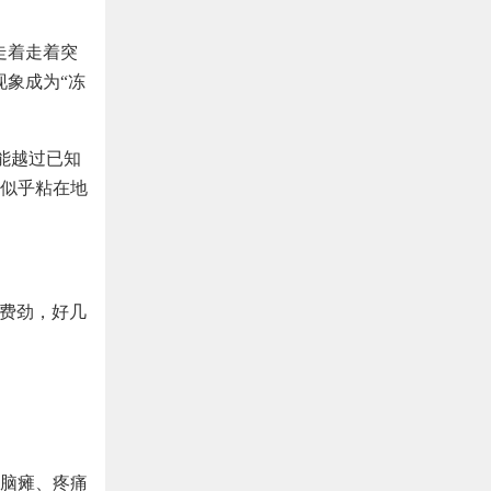
走着走着突
现象成为“冻
能越过已知
似乎粘在地
便费劲，好几
脑瘫、疼痛