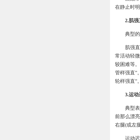
在静止时明
2.肌强
典型的
肌强直
常活动轻微
较困难等。
管样强直”
轮样强直”
3.运
典型表
前那么漂亮
右腿(或左
运动迟