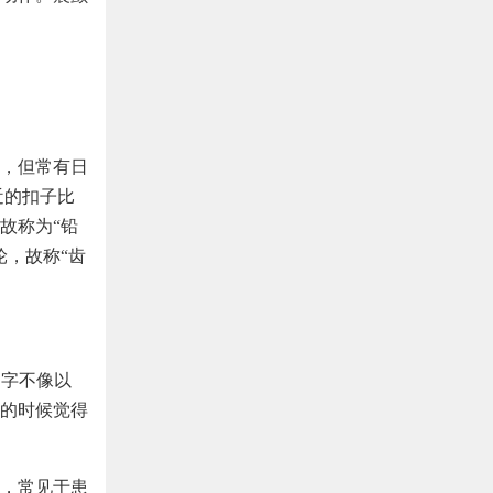
，但常有日
近的扣子比
故称为“铅
轮，故称“齿
写字不像以
的时候觉得
，常见于患