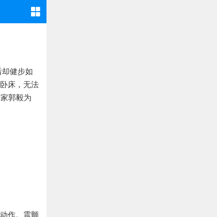
后却健步如
卧床，无法
专家郭毅为
动作。震颤