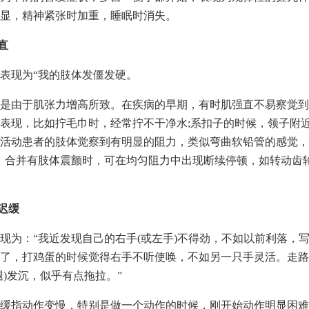
显，精神紧张时加重，睡眠时消失。
直
表现为“我的肢体发僵发硬。
是由于肌张力增高所致。在疾病的早期，有时肌强直不易察觉到
表现，比如拧毛巾时，经常拧不干净水;系扣子的时候，领子附
活动患者的肢体觉察到有明显的阻力，类似弯曲软铅管的感觉，
。合并有肢体震颤时，可在均匀阻力中出现断续停顿，如转动齿
。
动迟缓
现为：“我近发现自己的右手(或左手)不得劲，不如以前利落，
了，打鸡蛋的时候觉得右手不听使唤，不如另一只手灵活。走路
腿)发沉，似乎有点拖拉。”
缓指动作变慢，特别是做一个动作的时候，刚开始动作明显困难