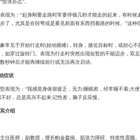
“慌张步态”。
表现为：“起身刚要走路时常要停顿几秒才能走的起来，有时候
步了，尤其是在转弯或是看见前面有东西挡着路的时候。”这种
象常见于开始行走时(始动困难)，转身，接近目标时，或担心不
，如穿过旋转门。表现为行走时突然出现短暂的不能迈步，双足
数秒钟后才能再继续前行或无法再次启动。
运动症状
型表现为：“我感觉身体很疲乏，无力;睡眠差，经常睡不着;大
绪不好，总是高兴不起来;记性差，脑子反应慢。
宾介绍
主任医师，副教授，擅长帕金森病、肌张力障碍、特发性震颤、