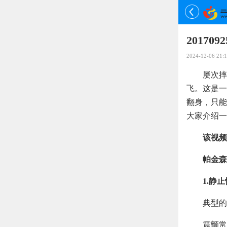
2017
2024-12-06 21:1
屡次摔
飞。这是一
翻身，只能
大家介绍一
该视频
帕金森
1.静
典型的
震颤常