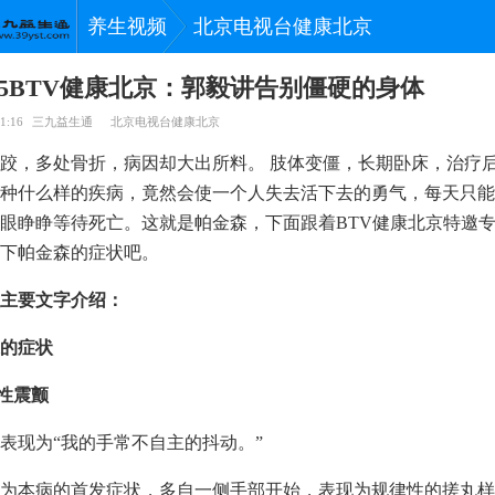
养生视频
北京电视台健康北京
0925BTV健康北京：郭毅讲告别僵硬的身体
1:16
三九益生通
北京电视台健康北京
跤，多处骨折，病因却大出所料。 肢体变僵，长期卧床，治疗
种什么样的疾病，竟然会使一个人失去活下去的勇气，每天只能
眼睁睁等待死亡。这就是帕金森，下面跟着BTV健康北京特邀
下帕金森的症状吧。
主要文字介绍：
的症状
止性震颤
表现为“我的手常不自主的抖动。”
为本病的首发症状，多自一侧手部开始，表现为规律性的搓丸样