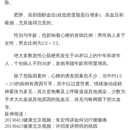
险。
肥胖、高胆固醇血症(或低密度脂蛋白增多)、高血压和
吸烟，尤其值得注意的。
性别与年龄，也影响着心梗的发病比例：男性病人多于
女性，男女比例为2∶1～3∶1。
绝大多数急性心肌梗死发生于40岁以上的中年和老年
人，个别病人不到30岁，发病率随年龄而明显增高。
除了危险因素外，心梗的诱发因素也不少，当中约1/2
～2/3的病例有诱因可寻，其中以过度劳累、情绪激动或精
神紧张为多见，其次是饱餐及上呼吸道或其他感染，少数为
手术大出血或其他原因的低血压，休克与蛛网膜下腔出血
等。
延伸阅读：
20130413健康北京视频：朱宏伟讲如何治疗腰腿痛
20130421健康北京视频：许绍发讲肺癌的病因