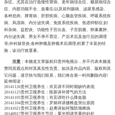
杂症。尤其在治疗急慢性肾病、老年病综合症、糖尿病综合
症、内脏功能不全、血毒症;以及前列腺病、泌尿系感染、
各种息肉、脾胃病、肝胆疾病、心脑血管疾病、呼吸系统疾
病、风湿病、内分泌失调、免疫系统疾病、焦虑抑郁症;妇
科杂病、盆腔炎、功能性子宫出血、子宫肌瘤、卵巢囊肿、
内分泌失调、男女不孕不育症、产后术后及放疗后的调理
等;外科脉管炎;各种肿瘤及肿瘤术后调理;积累了丰富的经
验，诊治疗效显著。
注意
：本频道文章版权归贵州电视台，并不代表本频道
赞同其观点和对其真实性负责。如涉及作品内容、版权和其
它问题，请尽快与我们联系，我们将在第一时间删除内容!
延伸阅读：
20141126贵州卫视养生：肖宾讲不同时期缺钙表现
20141125贵州卫视养生：陈新讲补肾气的方法
20141105贵州卫视养生：肖宾讲吃什么降血脂
20141104贵州卫视养生：罗炳祥讲腰椎盘突出原因
20141021贵州卫视养生：赵勇讲如何预防颈椎病
20140917贵州卫视养生节目：栗光明讲坚果的好处