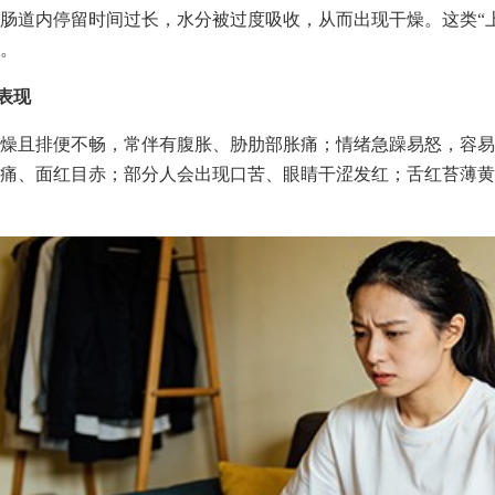
肠道内停留时间过长，水分被过度吸收，从而出现干燥。这类“
。
型表现
燥且排便不畅，常伴有腹胀、胁肋部胀痛；情绪急躁易怒，容易
痛、面红目赤；部分人会出现口苦、眼睛干涩发红；舌红苔薄黄