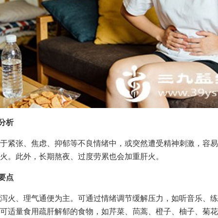
因分析
于紧张、焦虑、抑郁等不良情绪中，或突然遭受精神刺激，容易
火。此外，长期熬夜、过度劳累也会加重肝火。
理要点
泻火、理气通便为主。可通过情绪调节缓解压力，如听音乐、练
可适量食用疏肝解郁的食物，如芹菜、茼蒿、橙子、柚子、菊花