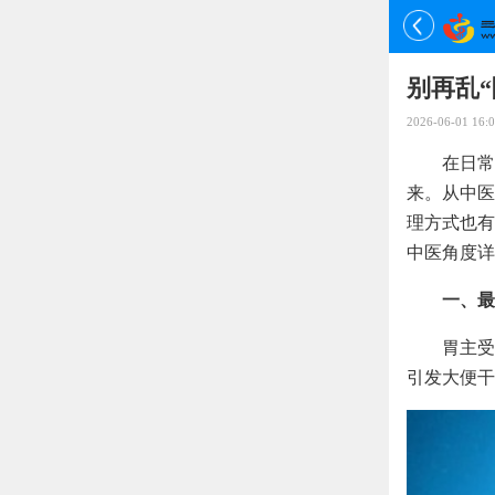
别再乱“
2026-06-01 16:0
在日常
来。从中医
理方式也有
中医角度详
一、最
胃主受
引发大便干