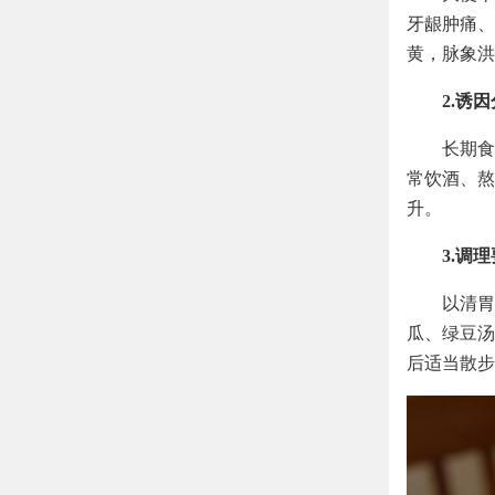
牙龈肿痛、
黄，脉象洪
2.诱
长期食
常饮酒、熬
升。
3.调
以清胃
瓜、绿豆汤
后适当散步