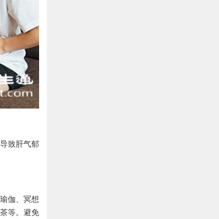
导致肝气郁
瑜伽、冥想
茶等。避免