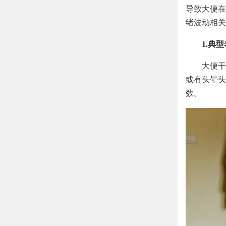
导致大便在
绪波动相关
1.典
大便干
或有头晕头
数。