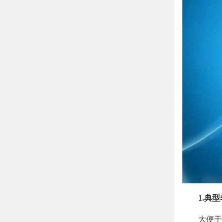
1.典
大便干