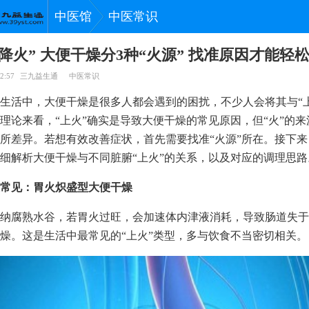
中医馆
中医常识
降火” 大便干燥分3种“火源” 找准原因才能轻
2:57
三九益生通
中医常识
生活中，大便干燥是很多人都会遇到的困扰，不少人会将其与“
理论来看，“上火”确实是导致大便干燥的常见原因，但“火”的
所差异。若想有效改善症状，首先需要找准“火源”所在。接下
细解析大便干燥与不同脏腑“上火”的关系，以及对应的调理思路
常见：胃火炽盛型大便干燥
纳腐熟水谷，若胃火过旺，会加速体内津液消耗，导致肠道失于
燥。这是生活中最常见的“上火”类型，多与饮食不当密切相关。