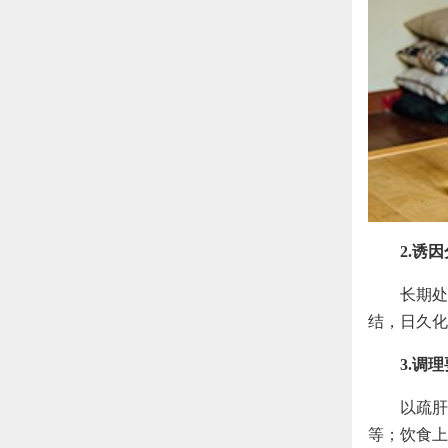
2.诱
长期处
结，日久化
3.调
以疏肝
等；饮食上