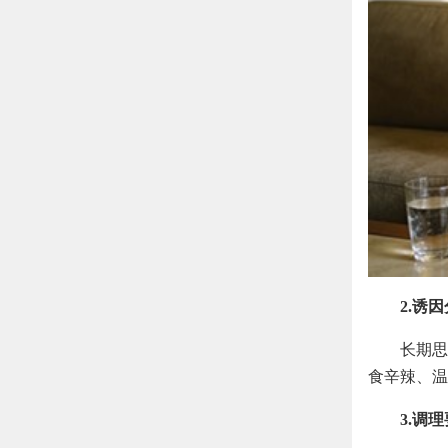
2.诱
长期思
食辛辣、温
3.调