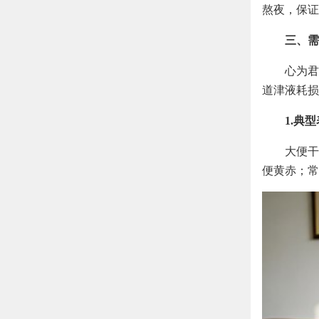
熬夜，保证
三、需
心为君
道津液耗损
1.典
大便干
便黄赤；常