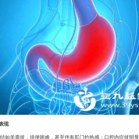
型表现
结如羊粪状，排便困难，甚至伴有肛门灼热感；口腔内症状明显