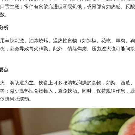
口舌生疮；常伴有食欲亢进但容易饥饿，或胃部有灼热感、反酸
数。
因分析
用辛辣刺激、油炸烧烤、温热性食物（如辣椒、花椒、羊肉、狗
夜，都会导致胃火积聚。此外，情绪焦虑、压力过大也可能间接
理要点
火、润肠道为主。饮食上可多吃清热润燥的食物，如梨、西瓜、
等；减少温热性食物摄入，避免饮酒。同时，保持规律作息，避
促进胃肠蠕动。