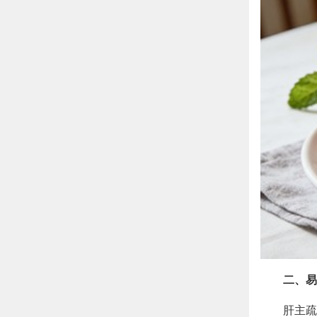
二、易
肝主疏