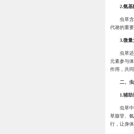
2.氨
虫草含
代谢的重要
3.微
虫草还
元素参与体
作用，共同
二、虫
1.辅
虫草中
草腺苷、氨
行，让身体