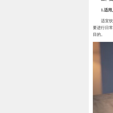
1.适
适宜饮
要进行日常
目的。