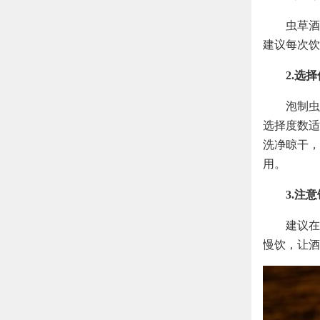
虫草酒
建议每次饮
2.选
泡制虫
选择度数适
洗净晾干，
用。
3.注
建议在
慢饮，让酒