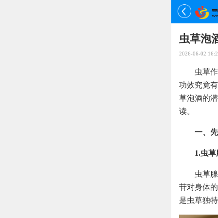
虫草泡酒
2026-06-02 16:2
虫草作
功效究竟有
草泡酒的潜
读。
一、先
1.虫
虫草腺
苷对身体的
是虫草独特