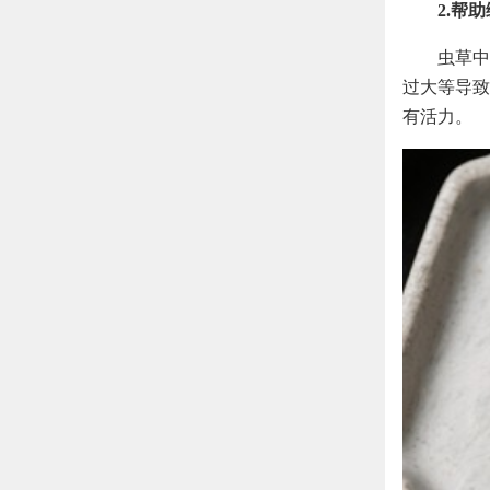
2.帮
虫草中
过大等导致
有活力。