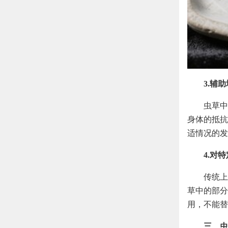
3.辅
虫草中
身体的抵抗
适情况的发
4.对
传统上
草中的部分
用，不能替
三、虫