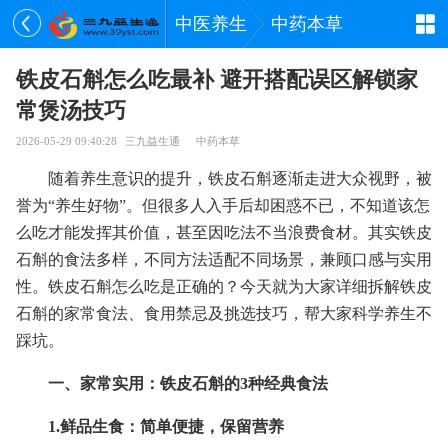
中医养生
中药本草
铁皮石斛怎么吃最补 避开搭配误区解锁家
常煲汤技巧
2026-05-29 09:40:28
三九益生通
中药本草
随着养生意识的提升，铁皮石斛逐渐走进大众视野，被
誉为“养生好物”。但很多人入手后却困惑不已，不知道该怎
么吃才能发挥其价值，甚至因吃法不当浪费食材。其实铁皮
石斛的食法多样，不同方法适配不同场景，兼顾口感与实用
性。铁皮石斛怎么吃是正确的？今天就为大家详细拆解铁皮
石斛的家常食法、食用禁忌及挑选技巧，帮大家科学养生不
踩坑。
一、家常实用：铁皮石斛的3种经典食法
1.鲜品生食：简单便捷，保留营养