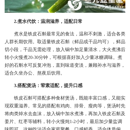
2.煮水代饮：温润滋养，适配日常
煮水是铁皮石斛最常见的食法，温和不刺激，适合各类
人群长期饮用。取适量铁皮石斛（鲜品或干品均可），鲜品
切小段，干品无需处理，放入锅中加足量清水，大火煮沸后
转小火慢煮20-30分钟，可根据喜好加入少量冰糖调味。煮
好的石斛水可反复冲泡，直到味道变淡，兼顾补水与滋养，
适合久坐办公、熬夜后饮用。
3.搭配煲汤：荤素适配，提升口感
铁皮石斛可搭配多种食材煲汤，既能丰富口感，又能实
现双重滋养。常见的搭配有鸡肉、排骨、瘦肉等，煲汤时先
将肉类焯水去血沫，放入锅中加水煮沸，再加入铁皮石斛及
姜片、红枣等辅料，转小火慢炖1-2小时，最后加少量盐调
味即可。这种吃法适合家庭聚餐，口感鲜香，适合体质偏