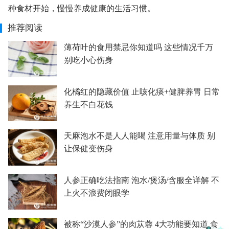
种食材开始，慢慢养成健康的生活习惯。
推荐阅读
薄荷叶的食用禁忌你知道吗 这些情况千万
别吃小心伤身
化橘红的隐藏价值 止咳化痰+健脾养胃 日常
养生不白花钱
天麻泡水不是人人能喝 注意用量与体质 别
让保健变伤身
人参正确吃法指南 泡水/煲汤/含服全详解 不
上火不浪费闭眼学
被称“沙漠人参”的肉苁蓉 4大功能要知道 食