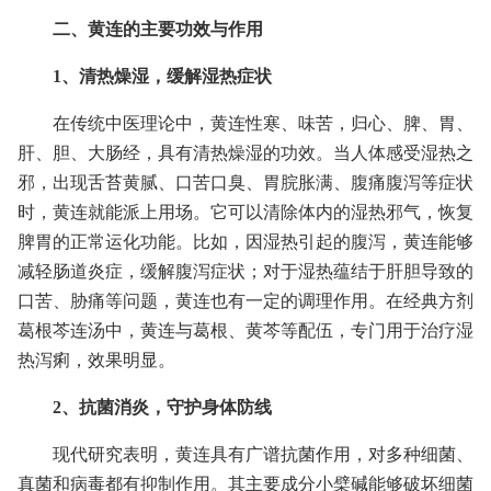
二、黄连的主要功效与作用
1、清热燥湿，缓解湿热症状
在传统中医理论中，黄连性寒、味苦，归心、脾、胃、
肝、胆、大肠经，具有清热燥湿的功效。当人体感受湿热之
邪，出现舌苔黄腻、口苦口臭、胃脘胀满、腹痛腹泻等症状
时，黄连就能派上用场。它可以清除体内的湿热邪气，恢复
脾胃的正常运化功能。比如，因湿热引起的腹泻，黄连能够
减轻肠道炎症，缓解腹泻症状；对于湿热蕴结于肝胆导致的
口苦、胁痛等问题，黄连也有一定的调理作用。在经典方剂
葛根芩连汤中，黄连与葛根、黄芩等配伍，专门用于治疗湿
热泻痢，效果明显。
2、抗菌消炎，守护身体防线
现代研究表明，黄连具有广谱抗菌作用，对多种细菌、
真菌和病毒都有抑制作用。其主要成分小檗碱能够破坏细菌