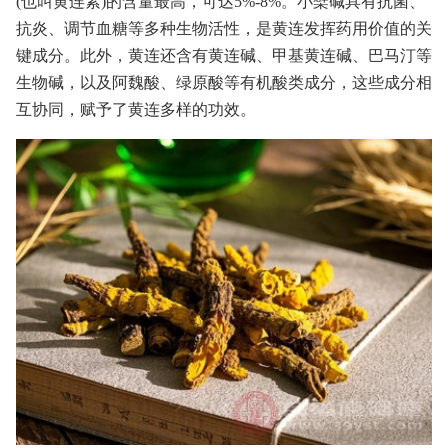
(也叫黄连素)的含量最高，可达5%-8%。小檗碱具有抗菌、
抗炎、调节血糖等多种生物活性，是黄连发挥药用价值的关
键成分。此外，黄连还含有黄连碱、甲基黄连碱、巴马汀等
生物碱，以及阿魏酸、绿原酸等有机酸类成分，这些成分相
互协同，赋予了黄连多样的功效。