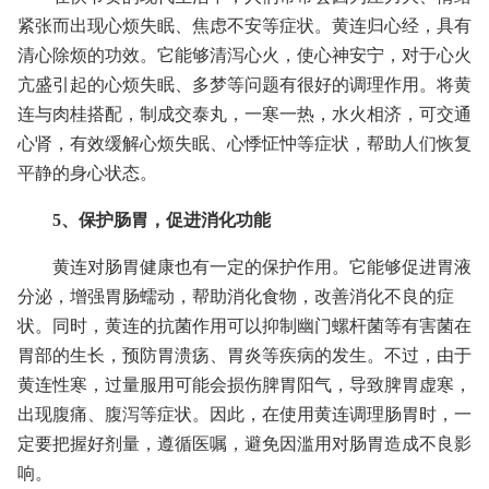
紧张而出现心烦失眠、焦虑不安等症状。黄连归心经，具有
清心除烦的功效。它能够清泻心火，使心神安宁，对于心火
亢盛引起的心烦失眠、多梦等问题有很好的调理作用。将黄
连与肉桂搭配，制成交泰丸，一寒一热，水火相济，可交通
心肾，有效缓解心烦失眠、心悸怔忡等症状，帮助人们恢复
平静的身心状态。
5、保护肠胃，促进消化功能
黄连对肠胃健康也有一定的保护作用。它能够促进胃液
分泌，增强胃肠蠕动，帮助消化食物，改善消化不良的症
状。同时，黄连的抗菌作用可以抑制幽门螺杆菌等有害菌在
胃部的生长，预防胃溃疡、胃炎等疾病的发生。不过，由于
黄连性寒，过量服用可能会损伤脾胃阳气，导致脾胃虚寒，
出现腹痛、腹泻等症状。因此，在使用黄连调理肠胃时，一
定要把握好剂量，遵循医嘱，避免因滥用对肠胃造成不良影
响。