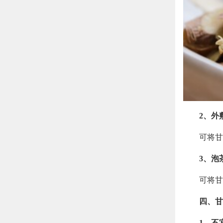
2、外
可将甘
3、泡
可将甘
四、甘
1、不