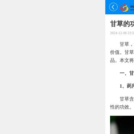
甘草的
2024-12-06 23:5
甘草，
价值。甘草
品。本文将
一、甘
1、药
甘草含
性的功效。