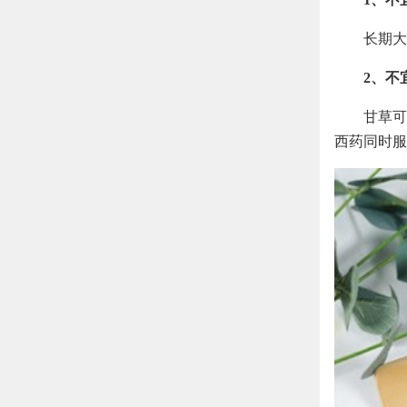
长期大
2、不
甘草可
西药同时服