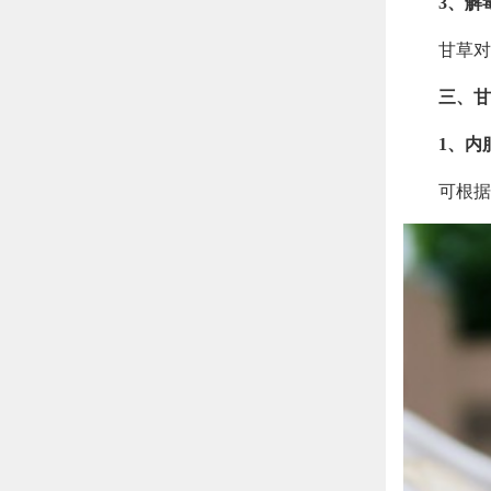
3、解
甘草对
三、甘
1、内
可根据