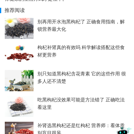
推荐阅读
别再用开水泡黑枸杞了 正确食用指南，解
锁营养最大化
枸杞补肾真的有效吗 科学解读搭配这些食
材更营养
别只知道黑枸杞含花青素 它的这些作用 很
多人还不清楚
吃黑枸杞没效果可能是方法错了 正确吃法
看这里
补肾选黑枸杞还是红枸杞 营养师：看体质
别盲目跟风