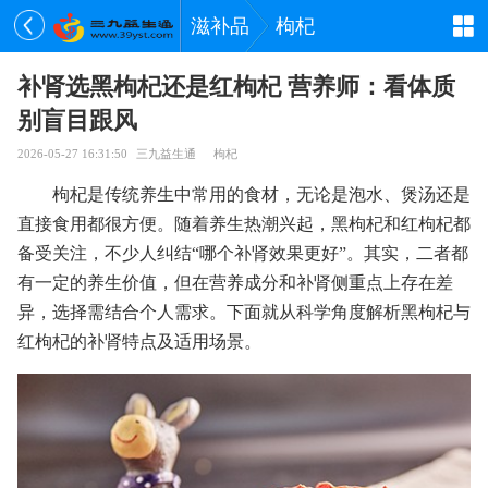
滋补品
枸杞
补肾选黑枸杞还是红枸杞 营养师：看体质
别盲目跟风
2026-05-27 16:31:50
三九益生通
枸杞
枸杞是传统养生中常用的食材，无论是泡水、煲汤还是
直接食用都很方便。随着养生热潮兴起，黑枸杞和红枸杞都
备受关注，不少人纠结“哪个补肾效果更好”。其实，二者都
有一定的养生价值，但在营养成分和补肾侧重点上存在差
异，选择需结合个人需求。下面就从科学角度解析黑枸杞与
红枸杞的补肾特点及适用场景。