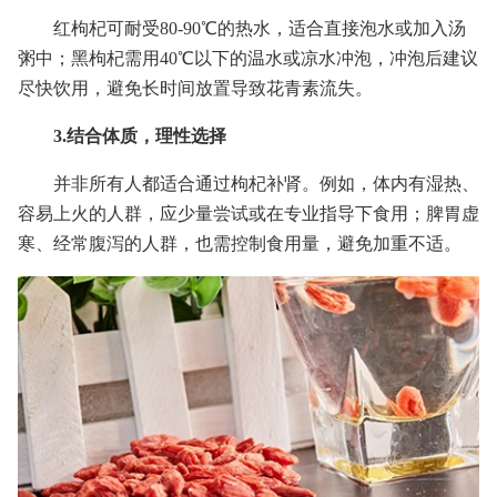
红枸杞可耐受80-90℃的热水，适合直接泡水或加入汤
粥中；黑枸杞需用40℃以下的温水或凉水冲泡，冲泡后建议
尽快饮用，避免长时间放置导致花青素流失。
3.结合体质，理性选择
并非所有人都适合通过枸杞补肾。例如，体内有湿热、
容易上火的人群，应少量尝试或在专业指导下食用；脾胃虚
寒、经常腹泻的人群，也需控制食用量，避免加重不适。