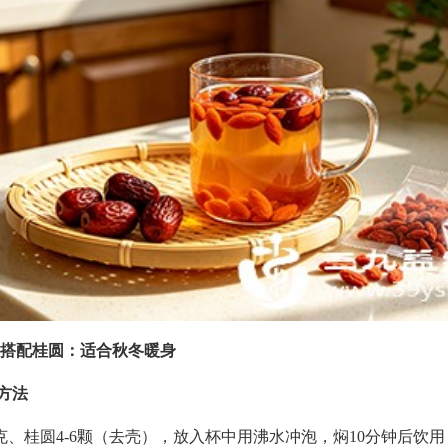
搭配桂圆：适合秋冬暖身
配方法
克、桂圆4-6颗（去壳），放入杯中用沸水冲泡，焖10分钟后饮