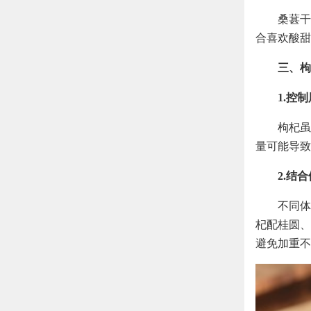
桑葚干
合喜欢酸甜
三、枸
1.控
枸杞虽
量可能导致
2.结
不同体
杞配桂圆、
避免加重不