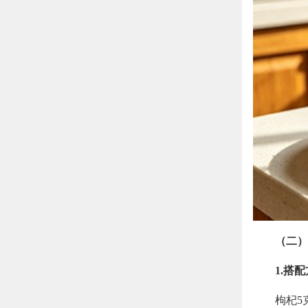
（二）
1.搭
枸杞5