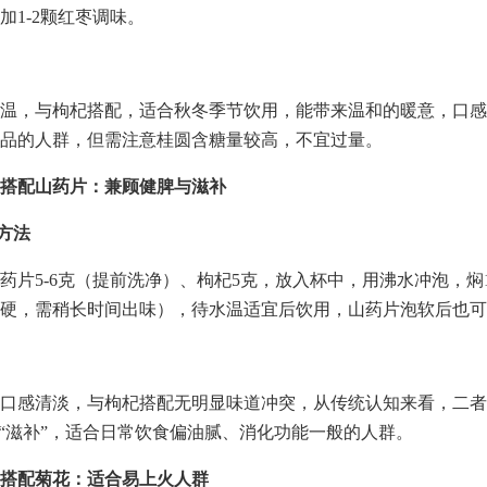
加1-2颗红枣调味。
温，与枸杞搭配，适合秋冬季节饮用，能带来温和的暖意，口感
品的人群，但需注意桂圆含糖量较高，不宜过量。
搭配山药片：兼顾健脾与滋补
配方法
药片5-6克（提前洗净）、枸杞5克，放入杯中，用沸水冲泡，焖
硬，需稍长时间出味），待水温适宜后饮用，山药片泡软后也可
口感清淡，与枸杞搭配无明显味道冲突，从传统认知来看，二者
与“滋补”，适合日常饮食偏油腻、消化功能一般的人群。
搭配菊花：适合易上火人群