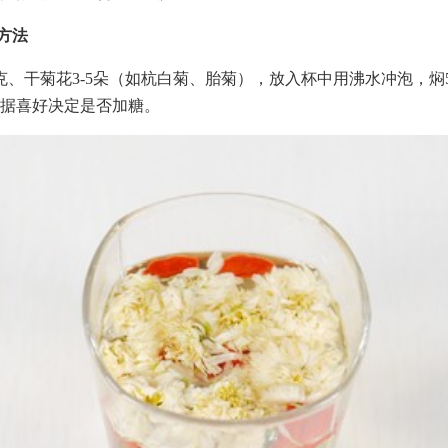
配方法
克、干菊花3-5朵（如杭白菊、胎菊），放入杯中用沸水冲泡，焖
据喜好决定是否加糖。