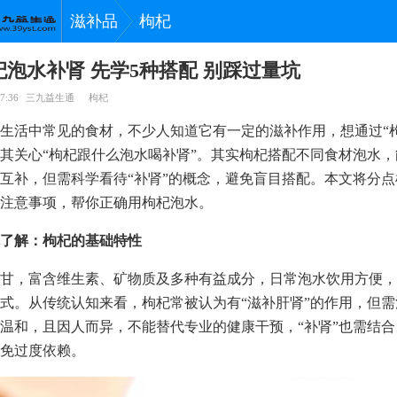
滋补品
枸杞
泡水补肾 先学5种搭配 别踩过量坑
7:36
三九益生通
枸杞
生活中常见的食材，不少人知道它有一定的滋补作用，想通过“
其关心“枸杞跟什么泡水喝补肾”。其实枸杞搭配不同食材泡水
互补，但需科学看待“补肾”的概念，避免盲目搭配。本文将分
注意事项，帮你正确用枸杞泡水。
了解：枸杞的基础特性
甘，富含维生素、矿物质及多种有益成分，日常泡水饮用方便，
式。从传统认知来看，枸杞常被认为有“滋补肝肾”的作用，但
温和，且因人而异，不能替代专业的健康干预，“补肾”也需结
免过度依赖。