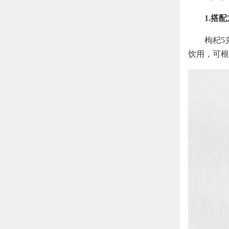
1.搭
枸杞5
饮用，可根