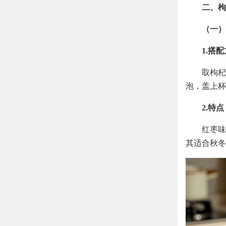
二、枸
（一）
1.搭
取枸杞
泡，盖上杯
2.特点
红枣味
其适合秋冬