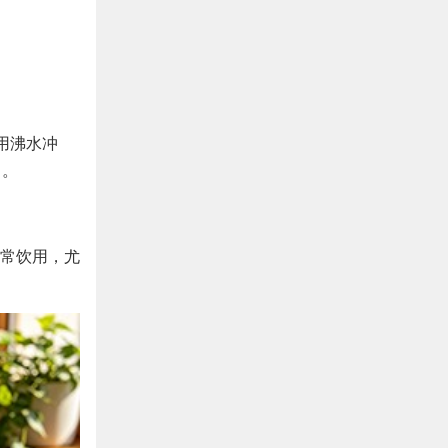
用沸水冲
）。
常饮用，尤