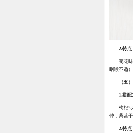
2.特点
菊花味
咽喉不适）
（五）
1.搭
枸杞5
钟，桑葚干
2.特点