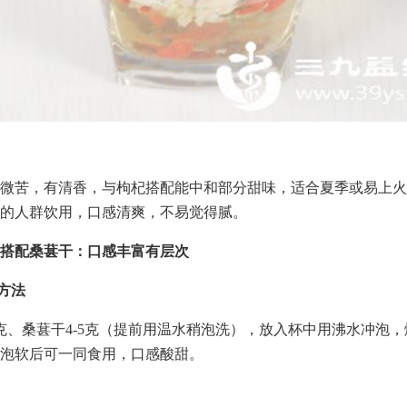
微苦，有清香，与枸杞搭配能中和部分甜味，适合夏季或易上火
的人群饮用，口感清爽，不易觉得腻。
搭配桑葚干：口感丰富有层次
配方法
克、桑葚干4-5克（提前用温水稍泡洗），放入杯中用沸水冲泡，焖
泡软后可一同食用，口感酸甜。