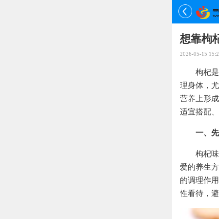
想靠枸杞
2026-05-15 15:2
枸杞是
理身体，尤
营养上形成
适宜搭配、
一、先
枸杞味
爱的养生方
的调理作用
性看待，避