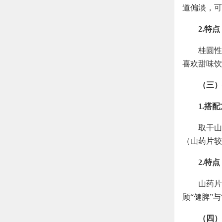
道偏淡，可
2.特点
桂圆性
喜欢甜味饮
（三）
1.搭
取干山
（山药片较
2.特点
山药片
顾“健脾”
（四）