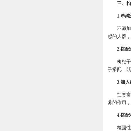
三、枸
1.单
不添加
感的人群，
2.搭
枸杞子
子搭配，既
3.加
红枣富
养的作用，
4.搭
桂圆性