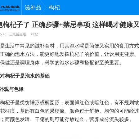
滋补品
枸杞
泡枸杞子了 正确步骤+禁忌事项 这样喝才健康
5:40
三九益生通
枸杞
是生活中常见的滋补食材，用其泡水喝是简便又实用的食用方式
正确的泡水方法，能更好地发挥枸杞子的价值，让饮用更健康、
保健还是调理身体，科学的泡水步骤和搭配都至关重要。
对枸杞子是泡水的基础
察外观与色泽
枸杞子呈类纺锤形或椭圆形，表面鲜红色或暗红色，有不规则皱
花柱痕，基部有白色的果梗痕。颜色过于鲜艳、均匀的可能经过
；而颜色发暗、干瘪的则可能存放过久，营养成分流失较多。