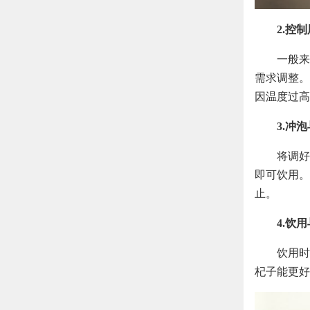
2.控
一般来
需求调整。
因温度过高
3.冲
将调好
即可饮用。
止。
4.饮
饮用时
杞子能更好