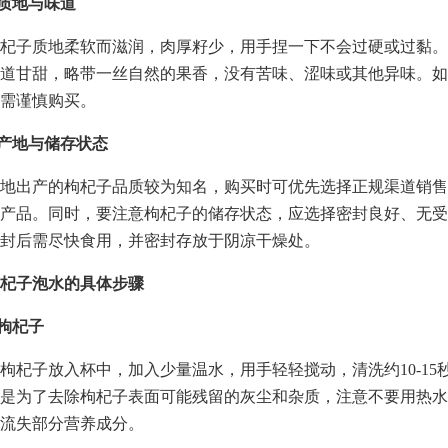
看质地与味道
杞子质地柔软而滋润，肉厚籽少，用手捏一下不会过硬或过黏。
道甘甜，略带一丝自然的果香，没有苦味、涩味或其他异味。如
需谨慎购买。
注产地与储存状态
地出产的枸杞子品质较为知名，购买时可优先选择正规渠道销售
产品。同时，要注意枸杞子的储存状态，应选择密封良好、无受
封后需尽快食用，并密封存放于阴凉干燥处。
杞子泡水的具体步骤
洗枸杞子
枸杞子放入杯中，加入少量温水，用手轻轻搅动，清洗约10-15
是为了去除枸杞子表面可能残留的灰尘和杂质，注意不要用热水
流失部分营养成分。