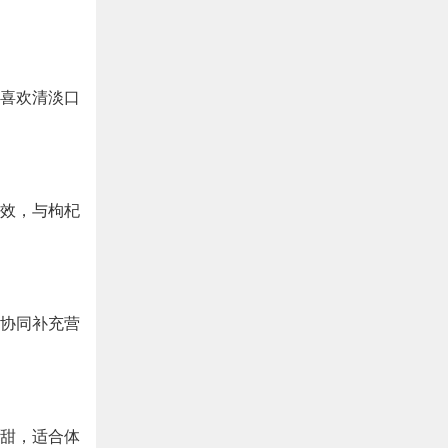
喜欢清淡口
效，与枸杞
协同补充营
甜，适合体