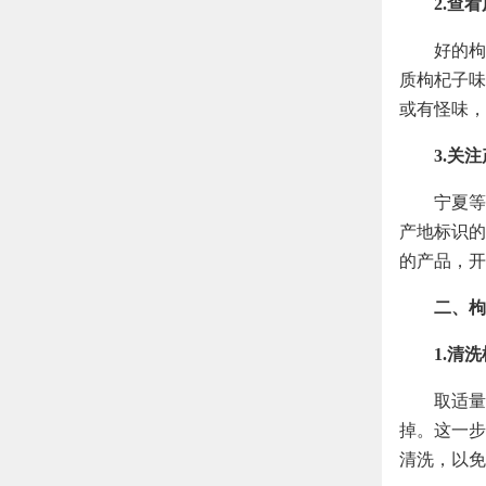
2.查
好的枸
质枸杞子味
或有怪味，
3.关
宁夏等
产地标识的
的产品，开
二、枸
1.清
取适量
掉。这一步
清洗，以免