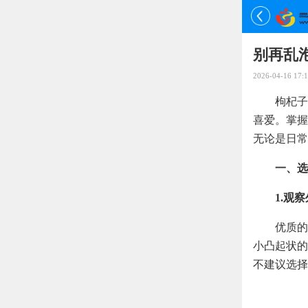
别再乱
2026-04-16 17:1
枸杞子
喜爱。掌握
无论是日常
一、选
1.观
优质的
小凸起状的
不建议选择