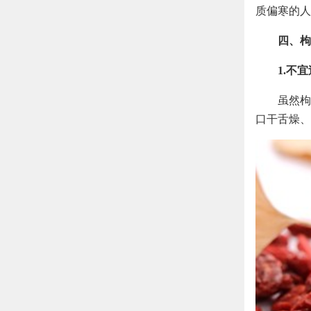
质偏寒的人
四、枸
1.不
虽然枸
口干舌燥、