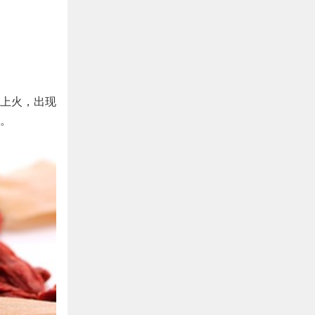
上火，出现
。