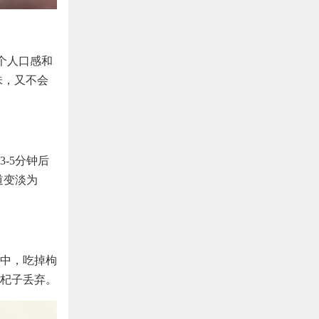
据个人口感和
味，又不会
-5分钟后
道变淡为
中，吃掉枸
杞子丢弃。