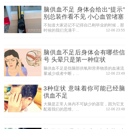
素，因此在治疗脑缺血的时候也应该注意。
脑供血不足 身体会给出“提示”
烟酒是对身体有害的物质，特别是烟，酒的话可以少
别总装作看不见 小心血管堵塞
喝，一周不超过1两;高血压是由于血管变窄等众多原因造成
不知道大家还记不记得自己刚毕业的时候，那
的，血管变窄很容易造成血管堵塞;冠心病、心律失常、心衰
时候的我们充满干...
12-06 23:55
等也是心脑血管疾病的后续症状，因此也应在可以控制和治
愈的范围内。
脑供血不足后身体会有哪些信
(2)抗血小板药物
号 头晕只是第一种症状
首选阿司匹林，急性发作时可用300mg/d，2周后改为
脑供血不足是指脑部供氧和营养物质的血液流
30-75mg/d。 抗血小板药物，可以有效地阻止，血小板凝聚
量减少或者中断，...
12-06 23:49
成块，对血液循环有好处，有利于脑部的血液供应。
3种症状 意味着你可能已经脑
(3)抗凝血药物
供血不足
当TIA发作频繁，持续时间较长时，可用低分子肝素0.4
大脑是正常人体内不可缺少的器官，因为它支
皮下注射，1-2次/天。 抗凝血药物和抗血小板药物的作用相
配着我们的思维、...
12-06 23:48
同，都可以使血液畅通，增加脑部血液供应，降低脑缺血的
发作。