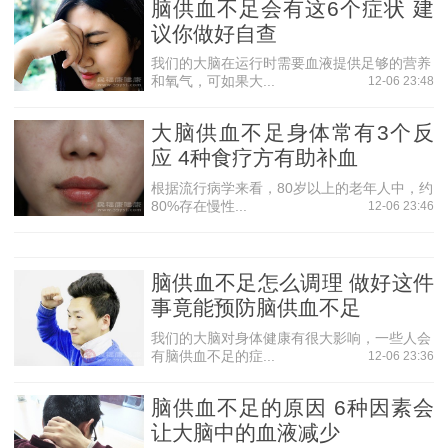
(4)手术治疗
脑供血不足会有这6个症状 建
议你做好自查
如颈动脉有严重狭窄(超过70%)，可采用颈动脉内膜剥脱
术或颈动脉支架成形状。 手术治疗是在万不得已的情况下去
我们的大脑在运行时需要血液提供足够的营养
和氧气，可如果大...
12-06 23:48
做的，特别是动脉血管堵塞超过70%，这样引发脑缺血的几
率会增加好几倍。另外手术应和药物同时进行。
大脑供血不足身体常有3个反
应 4种食疗方有助补血
根据流行病学来看，80岁以上的老年人中，约
80%存在慢性...
12-06 23:46
脑供血不足怎么调理 做好这件
事竟能预防脑供血不足
我们的大脑对身体健康有很大影响，一些人会
有脑供血不足的症...
12-06 23:36
脑供血不足的原因 6种因素会
让大脑中的血液减少