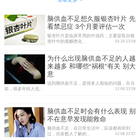
很多人不知道脑供血不足有什么症状，其实，早点了解
还是很有必要的，因为长期脑供血不足会导致各种各样的疾
脑供血不足想久服银杏叶片 先
病，身体亏损严重再后悔就迟了。那么，症状有哪些，下面
看禁忌症 3个月要评估一次
看看。
银杏叶片是临床常用的中成药，主要提取自银
(1)头晕或与平日不同的头痛。
杏叶中的黄酮类化...
03-20 13:59
(2)肢体麻木，肢无力或活动不灵。有的为舌麻、唇麻，
为什么出现脑供血不足的人越
暂时的吐字不清或讲话不灵。
来越多 和哪些“祸根”有关 别大
(3)突然原因不明的跌交或短暂的意识丧失或个性和智力
意
的突然变化。
说到脑供血不足，是很多人面临的问题，在当
(4)全身明显乏力，肢体软弱无力。整天昏昏沉沉的欲
前，很多年轻人也...
12-06 23:58
睡。
脑供血不足一般治疗方法有哪些
脑供血不足时会有什么表现 别
不在意早发现能救命
(1)首先去除危险因素
脑供血不足，在日常生活中，应该都有听到
如治疗高血压、戒烟、禁止过度饮酒，治疗冠心病、心
过，但多数人了解的...
12-06 23:57
律失常、心衰等。 这些危险因素都是心脑血管疾病的危险因