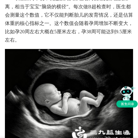
离，相当于宝宝“脑袋的横径”。每次做B超检查时，医生都
会测量这个数值，它不仅能判断胎儿的发育情况，还是估算
体重的核心指标之一。这个数值会随着孕周增加不断变大，
比如孕20周左右大概在5厘米左右，孕38周可能达到9.5厘米
左右。