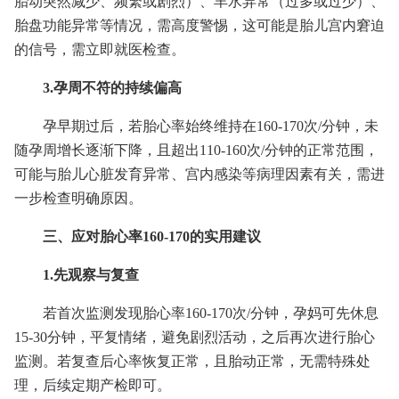
胎动突然减少、频繁或剧烈）、羊水异常（过多或过少）、
胎盘功能异常等情况，需高度警惕，这可能是胎儿宫内窘迫
的信号，需立即就医检查。
3.孕周不符的持续偏高
孕早期过后，若胎心率始终维持在160-170次/分钟，未
随孕周增长逐渐下降，且超出110-160次/分钟的正常范围，
可能与胎儿心脏发育异常、宫内感染等病理因素有关，需进
一步检查明确原因。
三、应对胎心率160-170的实用建议
1.先观察与复查
若首次监测发现胎心率160-170次/分钟，孕妈可先休息
15-30分钟，平复情绪，避免剧烈活动，之后再次进行胎心
监测。若复查后心率恢复正常，且胎动正常，无需特殊处
理，后续定期产检即可。