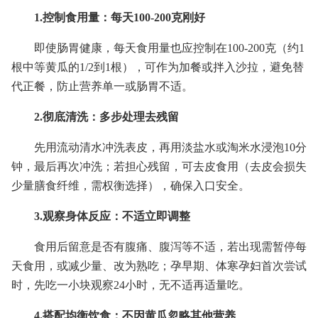
1.控制食用量：每天100-200克刚好
即使肠胃健康，每天食用量也应控制在100-200克（约1
根中等黄瓜的1/2到1根），可作为加餐或拌入沙拉，避免替
代正餐，防止营养单一或肠胃不适。
2.彻底清洗：多步处理去残留
先用流动清水冲洗表皮，再用淡盐水或淘米水浸泡10分
钟，最后再次冲洗；若担心残留，可去皮食用（去皮会损失
少量膳食纤维，需权衡选择），确保入口安全。
3.观察身体反应：不适立即调整
食用后留意是否有腹痛、腹泻等不适，若出现需暂停每
天食用，或减少量、改为熟吃；孕早期、体寒孕妇首次尝试
时，先吃一小块观察24小时，无不适再适量吃。
4.搭配均衡饮食：不因黄瓜忽略其他营养