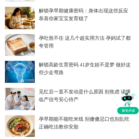
解锁孕早期健康密码：身体出现这些反应
恭喜你家宝宝发育稳了
孕吐熬不住 这几个超实用方法 孕妈试了都
夸管用
解锁高龄生育密码 41岁生娃不是梦 做好这
些少走弯路
见红后一直不发动是什么原因 别焦虑 读懂
临产信号安心待产
孕早期能不能吃米线 别傻傻忌口也别乱吃
正确吃法教你安胎