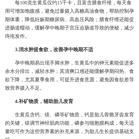
每100克生黄瓜仅约15千卡，且富含膳食纤维，每天食
用可增加饱腹感，避免过量摄入高糖高油食物，帮助控制孕
期体重，降低妊娠期糖尿病、高血压风险；膳食纤维还能促
进肠道蠕动，缓解孕中晚期子宫压迫肠道导致的便秘，减少
痔疮发作。
3.消水肿提食欲，改善孕中晚期不适
孕中晚期易出现手脚水肿，生黄瓜中的钾元素能促进多
余水分排出，减轻水肿；其清爽口感还能缓解孕期闷热、食
欲下降，尤其夏季食用，可提升进食意愿，避免因食欲差导
致营养摄入不足。
4.补矿物质，辅助胎儿发育
生黄瓜含钙、镁、磷等矿物质，钙是胎儿骨骼牙齿发育
的关键，镁调节神经肌肉功能，磷参与细胞膜构成，每天适
量吃可作为这些营养素的补充来源，为胎儿生长提供基础支