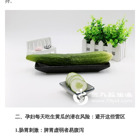
持。
二、孕妇每天吃生黄瓜的潜在风险：避开这些雷区
1.肠胃刺激：脾胃虚弱者易腹泻