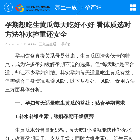
养生一族
孕产妇
孕期想吃生黄瓜每天吃好不好 看体质选对
方法补水控重还安全
2026-05-08 15:43:42
三九益生通
孕产妇
孕期饮食直接关系母婴健康，生黄瓜因清爽低卡的特
点，成为许多孕妇缓解孕期不适的选择。但“每天吃”是否合
适，却让不少孕妇纠结。其实孕妇每天适量吃生黄瓜有益，
但需结合自身情况规避风险，以下从益处、风险、食用方法
三方面具体分析。
一、孕妇每天适量吃生黄瓜的益处：贴合孕期需求
1.补水补维生素，缓解孕期干燥疲劳
生黄瓜水分含量超95%，每天吃1小段就能快速补充水
分，改善孕期口干、皮肤干燥；同时含维生素C、维生素K