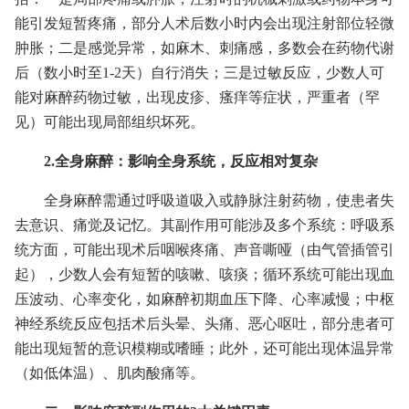
能引发短暂疼痛，部分人术后数小时内会出现注射部位轻微
肿胀；二是感觉异常，如麻木、刺痛感，多数会在药物代谢
后（数小时至1-2天）自行消失；三是过敏反应，少数人可
能对麻醉药物过敏，出现皮疹、瘙痒等症状，严重者（罕
见）可能出现局部组织坏死。
2.全身麻醉：影响全身系统，反应相对复杂
全身麻醉需通过呼吸道吸入或静脉注射药物，使患者失
去意识、痛觉及记忆。其副作用可能涉及多个系统：呼吸系
统方面，可能出现术后咽喉疼痛、声音嘶哑（由气管插管引
起），少数人会有短暂的咳嗽、咳痰；循环系统可能出现血
压波动、心率变化，如麻醉初期血压下降、心率减慢；中枢
神经系统反应包括术后头晕、头痛、恶心呕吐，部分患者可
能出现短暂的意识模糊或嗜睡；此外，还可能出现体温异常
（如低体温）、肌肉酸痛等。