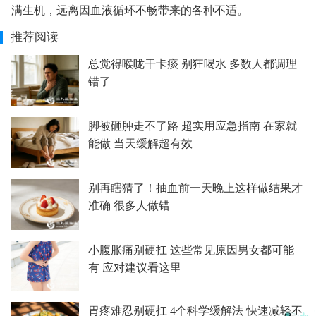
满生机，远离因血液循环不畅带来的各种不适。
推荐阅读
总觉得喉咙干卡痰 别狂喝水 多数人都调理
错了
脚被砸肿走不了路 超实用应急指南 在家就
能做 当天缓解超有效
别再瞎猜了！抽血前一天晚上这样做结果才
准确 很多人做错
小腹胀痛别硬扛 这些常见原因男女都可能
有 应对建议看这里
胃疼难忍别硬扛 4个科学缓解法 快速减轻不