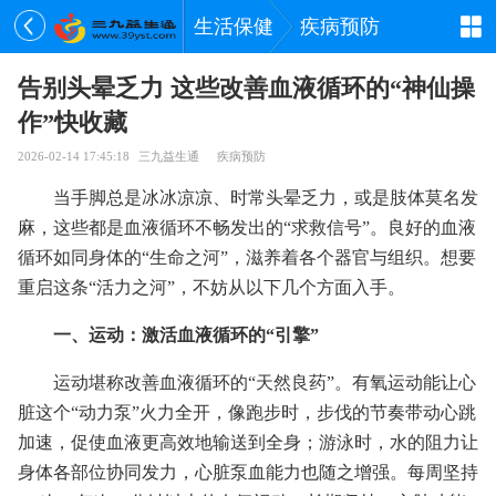
生活保健
疾病预防
告别头晕乏力 这些改善血液循环的“神仙操
作”快收藏
2026-02-14 17:45:18
三九益生通
疾病预防
当手脚总是冰冰凉凉、时常头晕乏力，或是肢体莫名发
麻，这些都是血液循环不畅发出的“求救信号”。良好的血液
循环如同身体的“生命之河”，滋养着各个器官与组织。想要
重启这条“活力之河”，不妨从以下几个方面入手。
一、运动：激活血液循环的“引擎”
运动堪称改善血液循环的“天然良药”。有氧运动能让心
脏这个“动力泵”火力全开，像跑步时，步伐的节奏带动心跳
加速，促使血液更高效地输送到全身；游泳时，水的阻力让
身体各部位协同发力，心脏泵血能力也随之增强。每周坚持