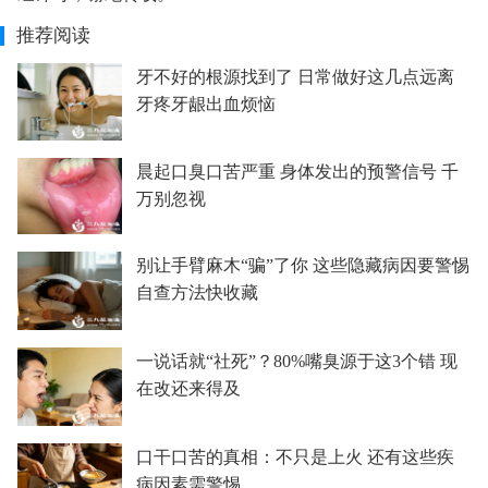
推荐阅读
牙不好的根源找到了 日常做好这几点远离
牙疼牙龈出血烦恼
晨起口臭口苦严重 身体发出的预警信号 千
万别忽视
别让手臂麻木“骗”了你 这些隐藏病因要警惕
自查方法快收藏
一说话就“社死”？80%嘴臭源于这3个错 现
在改还来得及
口干口苦的真相：不只是上火 还有这些疾
病因素需警惕