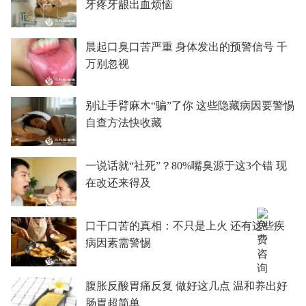
牙疼牙龈出血烦恼
晨起口臭口苦严重 身体发出的预警信号 千
万别忽视
别让手臂麻木“骗”了你 这些隐藏病因要警惕
自查方法快收藏
一说话就“社死”？80%嘴臭源于这3个错 现
在改还来得及
口干口苦的真相：不只是上火 还有这些疾
病因素需警惕
腹胀反酸胃痛反复 做好这几点 温和养出好
肠胃超简单