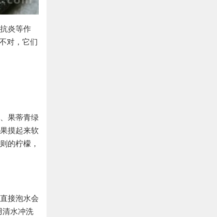
抗炎等作
法不对，它们
、果蒂青绿
果摸起来软
则的柠檬，
直接泡水会
用清水冲洗