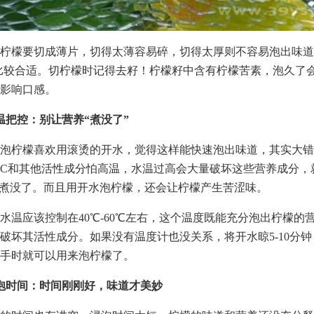
柠檬要切成薄片，切得太薄容易碎，切得太厚则不容易泡出味道
米比较合适。切柠檬时记得去籽！柠檬籽中含有柠檬苦素，泡久了
影响口感。
温把控：别让营养“煮没了”
泡柠檬喜欢用滚烫的开水，觉得这样能快速泡出味道，其实大错
C和其他活性成分怕高温，水温过高会大量破坏这些营养成分，
都煮没了。而且用开水泡柠檬，还会让柠檬产生苦涩味。
水温应该控制在40℃-60℃左右，这个温度既能充分泡出柠檬的
破坏其活性成分。如果没有温度计也没关系，将开水晾5-10分
手时就可以用来泡柠檬了。
泡时间：时间刚刚好，味道才美妙