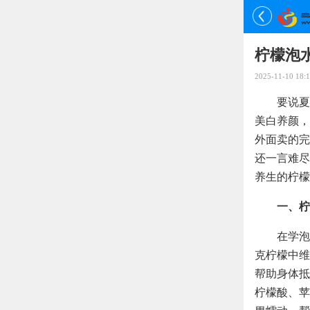
柠檬泡
2025-11-10 18:1
要说夏
美白养颜，
外面卖的完
还一言难尽
养生的柠檬
一、柠
在学泡
克柠檬中维
帮助身体抵
柠檬酸、苹