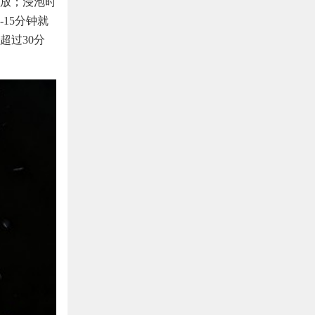
放；浸泡时
15分钟就
超过30分