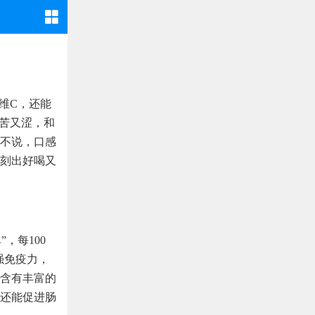
维C，还能
又苦又涩，和
不说，口感
刻出好喝又
，每100
强免疫力，
含有丰富的
还能促进肠