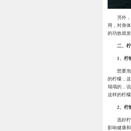
另外，
用，对身体
的功效就发
二、柠
1、柠
想要泡
的柠檬，这
塌塌的，说
这样的柠檬
2、柠
选好柠
影响健康和