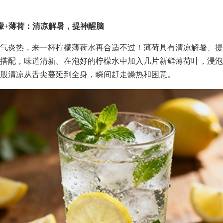
檬+薄荷：清凉解暑，提神醒脑
气炎热，来一杯柠檬薄荷水再合适不过！薄荷具有清凉解暑、提
搭配，味道清新。在泡好的柠檬水中加入几片新鲜薄荷叶，浸泡
股清凉从舌尖蔓延到全身，瞬间赶走燥热和困意。