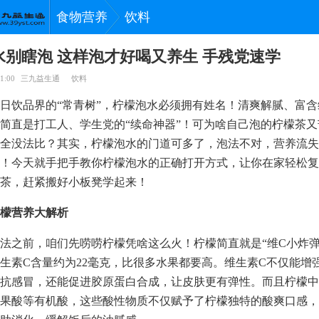
食物营养
饮料
水别瞎泡 这样泡才好喝又养生 手残党速学
1:00
三九益生通
饮料
日饮品界的“常青树”，柠檬泡水必须拥有姓名！清爽解腻、富含
简直是打工人、学生党的“续命神器”！可为啥自己泡的柠檬茶
全没法比？其实，柠檬泡水的门道可多了，泡法不对，营养流失
！今天就手把手教你柠檬泡水的正确打开方式，让你在家轻松复
茶，赶紧搬好小板凳学起来！
檬营养大解析
法之前，咱们先唠唠柠檬凭啥这么火！柠檬简直就是“维C小炸弹”
生素C含量约为22毫克，比很多水果都要高。维生素C不仅能增
抗感冒，还能促进胶原蛋白合成，让皮肤更有弹性。而且柠檬中
果酸等有机酸，这些酸性物质不仅赋予了柠檬独特的酸爽口感，