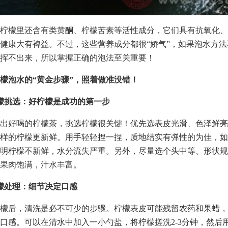
柠檬里还含有类黄酮、柠檬苦素等活性成分，它们具有抗氧化、
健康大有裨益。不过，这些营养成分都很“娇气”，如果泡水方
挥不出来，所以掌握正确的泡法至关重要！
檬泡水的“黄金步骤”，照着做准没错！
檬挑选：好柠檬是成功的第一步
出好喝的柠檬茶，挑选柠檬很关键！优先选表皮光滑、色泽鲜亮
样的柠檬更新鲜。用手轻轻捏一捏，质地结实有弹性的为佳，如
明柠檬不新鲜，水分流失严重。另外，尽量选个头中等、形状规
果肉饱满，汁水丰富。
檬处理：细节决定口感
檬后，清洗是必不可少的步骤。柠檬表皮可能残留农药和果蜡，
口感。可以在清水中加入一小勺盐，将柠檬搓洗2-3分钟，然后