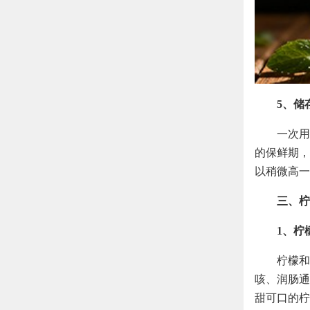
5、储
一次用
的保鲜期，
以稍微高一
三、柠
1、柠
柠檬和
咳、润肠通
甜可口的柠