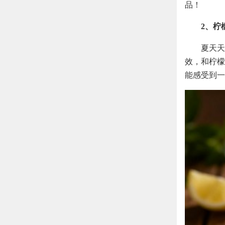
品！
2、柠
夏天天
效，和柠檬
能感受到一