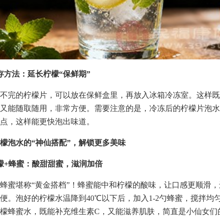
存方法：延长柠檬“保鲜期”
不完的柠檬片，可以放在保鲜盒里，再放入冰箱冷冻室。这样既
又能随取随用，非常方便。需要注意的是，冷冻后的柠檬片泡水
点，这样能更快泡出味道。
檬泡水的“神仙搭配”，解锁更多美味
檬+蜂蜜：酸甜甜蜜，滋润加倍
蜂蜜堪称“黄金搭档”！蜂蜜能中和柠檬的酸味，让口感更顺滑
便。泡好的柠檬水温降到40℃以下后，加入1-2勺蜂蜜，搅拌均
檬蜂蜜水，既能补充维生素C，又能滋养肌肤，简直是小仙女们