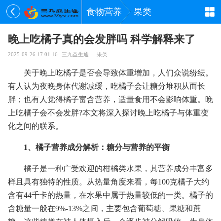
食物营养
果类
晚上吃橘子真的会发胖吗 科学解释来了
2025-09-26 17:01:16
三九益生通
果类
关于晚上吃橘子是否会导致体重增加，人们众说纷纭。
有人认为夜晚身体代谢减缓，吃橘子会让糖分堆积从而长
胖；也有人觉得橘子富含营养，适量食用不会影响体重。晚
上吃橘子会不会发胖?本文将深入探讨晚上吃橘子与体重变
化之间的联系。
1、橘子营养成分解析：糖分与营养的平衡
橘子是一种广受欢迎的柑橘类水果，其营养成分丰富多
样且具有独特的性质。从热量角度来看，每100克橘子大约
含有44千卡的热量，在水果中属于热量较低的一类。橘子的
含糖量一般在9%-13%之间，主要包含葡萄糖、果糖和蔗