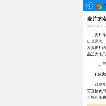
麦片的
2026-05-08 11:5
麦片作
口味需求。
发挥麦片的
品三大场景
一、早
1.经
取即食
可直接食用
不饱和脂肪