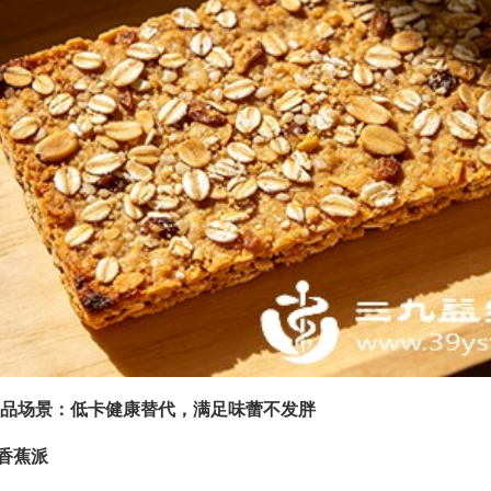
品场景：低卡健康替代，满足味蕾不发胖
片香蕉派