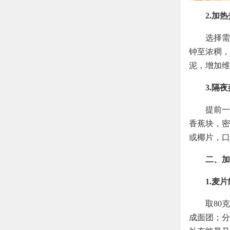
2.加
选择需
钟至浓稠，
泥，增加维
3.隔
提前一
香蕉块，密
或椰片，口
二、加
1.麦
取80
成面团；分