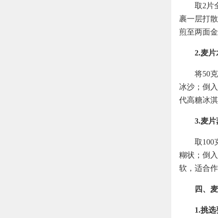
取2片
裹一层打散
煎至两面金
2.麦
将50
冰沙；倒入
代高糖冰淇
3.麦
取10
糊状；倒入
软，适合作
四、麦
1.挑