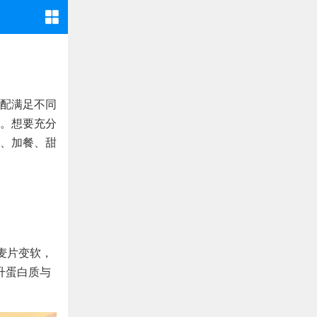
配满足不同
。想要充分
、加餐、甜
至麦片变软，
升蛋白质与