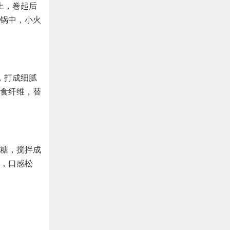
上，卷起后
锅中，小火
机，打成细腻
食纤维，替
砂糖，搅拌成
模，口感松