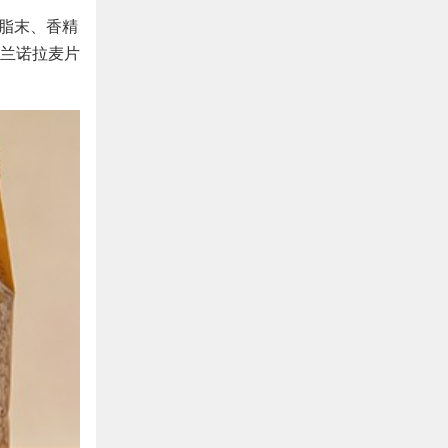
植脂末、香精
兰诺拉麦片