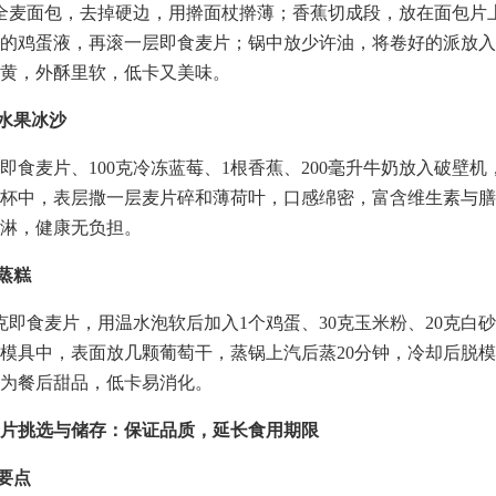
全麦面包，去掉硬边，用擀面杖擀薄；香蕉切成段，放在面包片
的鸡蛋液，再滚一层即食麦片；锅中放少许油，将卷好的派放入
黄，外酥里软，低卡又美味。
片水果冰沙
克即食麦片、100克冷冻蓝莓、1根香蕉、200毫升牛奶放入破壁
杯中，表层撒一层麦片碎和薄荷叶，口感绵密，富含维生素与膳
淋，健康无负担。
片蒸糕
0克即食麦片，用温水泡软后加入1个鸡蛋、30克玉米粉、20克白
模具中，表面放几颗葡萄干，蒸锅上汽后蒸20分钟，冷却后脱
为餐后甜品，低卡易消化。
片挑选与储存：保证品质，延长食用期限
选要点