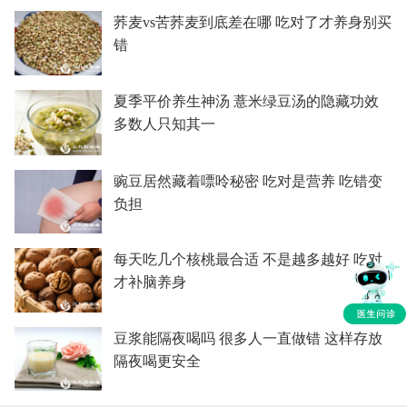
荞麦vs苦荞麦到底差在哪 吃对了才养身别买
错
夏季平价养生神汤 薏米绿豆汤的隐藏功效
多数人只知其一
豌豆居然藏着嘌呤秘密 吃对是营养 吃错变
负担
每天吃几个核桃最合适 不是越多越好 吃对
才补脑养身
豆浆能隔夜喝吗 很多人一直做错 这样存放
隔夜喝更安全