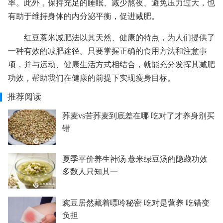
率。此外，保持充足的睡眠、减少熬夜、避免压力过大，也
有助于维持身体的内分泌平衡，促进减肥。
红豆薏米减肥法以其天然、健康的特点，为人们提供了
一种有效的减肥途径。只要掌握正确的食用方法和注意事
项，并与运动、健康生活方式相结合，就能充分发挥其减肥
功效，帮助我们在健康的前提下实现瘦身目标。
推荐阅读
荞麦vs苦荞麦到底差在哪 吃对了才养身别买
错
夏季平价养生神汤 薏米绿豆汤的隐藏功效
多数人只知其一
豌豆居然藏着嘌呤秘密 吃对是营养 吃错变
负担