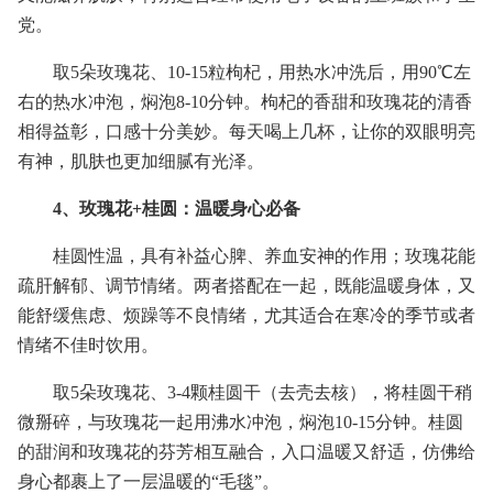
党。
取5朵玫瑰花、10-15粒枸杞，用热水冲洗后，用90℃左
右的热水冲泡，焖泡8-10分钟。枸杞的香甜和玫瑰花的清香
相得益彰，口感十分美妙。每天喝上几杯，让你的双眼明亮
有神，肌肤也更加细腻有光泽。
4、玫瑰花+桂圆：温暖身心必备
桂圆性温，具有补益心脾、养血安神的作用；玫瑰花能
疏肝解郁、调节情绪。两者搭配在一起，既能温暖身体，又
能舒缓焦虑、烦躁等不良情绪，尤其适合在寒冷的季节或者
情绪不佳时饮用。
取5朵玫瑰花、3-4颗桂圆干（去壳去核），将桂圆干稍
微掰碎，与玫瑰花一起用沸水冲泡，焖泡10-15分钟。桂圆
的甜润和玫瑰花的芬芳相互融合，入口温暖又舒适，仿佛给
身心都裹上了一层温暖的“毛毯”。