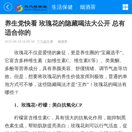
生活保健
烟酒茶
养生党快看 玫瑰花的隐藏喝法大公开 总有
适合你的
2025-09-18 16:08:58
三九益生通
烟酒茶
玫瑰花不仅是爱情的象征，更是养生圈的“宝藏选手”。
它富含多种维生素（如维生素C、维生素E等）、类黄酮、
多酚等营养成分，具有养颜美容、舒缓情绪、调节气血等功
效。但是，想要将玫瑰花的养生价值发挥到极致，普通的单
泡方式可不够，这些隐藏喝法才是“王炸”！玫瑰花的喝法有
哪些？
1、玫瑰花+柠檬：美白抗氧化CP
柠檬富含维生素C，具有强大的抗氧化作用，能抑制黑
色素生成，帮助肌肤提亮美白；玫瑰花则可以行气活血，促