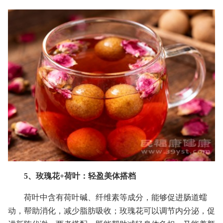
5、玫瑰花+荷叶：轻盈美体搭档
荷叶中含有荷叶碱、纤维素等成分，能够促进肠道蠕
动，帮助消化，减少脂肪吸收；玫瑰花可以调节内分泌，促