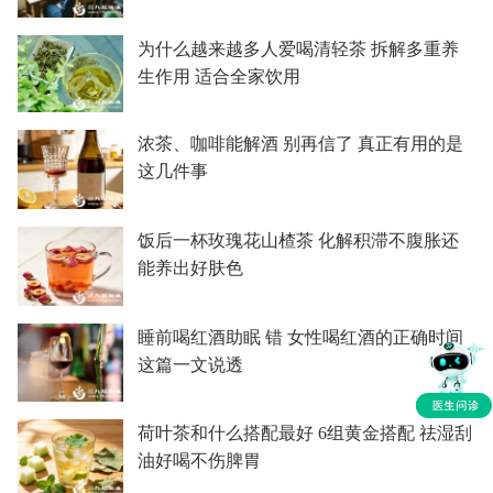
为什么越来越多人爱喝清轻茶 拆解多重养
生作用 适合全家饮用
浓茶、咖啡能解酒 别再信了 真正有用的是
这几件事
饭后一杯玫瑰花山楂茶 化解积滞不腹胀还
能养出好肤色
睡前喝红酒助眠 错 女性喝红酒的正确时间
这篇一文说透
荷叶茶和什么搭配最好 6组黄金搭配 祛湿刮
油好喝不伤脾胃