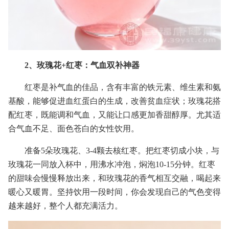
2、玫瑰花+红枣：气血双补神器
红枣是补气血的佳品，含有丰富的铁元素、维生素和氨
基酸，能够促进血红蛋白的生成，改善贫血症状；玫瑰花搭
配红枣，既能调和气血，又能让口感更加香甜醇厚。尤其适
合气血不足、面色苍白的女性饮用。
准备5朵玫瑰花、3-4颗去核红枣。把红枣切成小块，与
玫瑰花一同放入杯中，用沸水冲泡，焖泡10-15分钟。红枣
的甜味会慢慢释放出来，和玫瑰花的香气相互交融，喝起来
暖心又暖胃。坚持饮用一段时间，你会发现自己的气色变得
越来越好，整个人都充满活力。