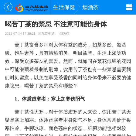
生活保健
烟酒茶
喝苦丁茶的禁忌 不注意可能伤身体
2025-07-14 17:36:21
三九益生通
烟酒茶
苦丁茶富含多种对人体有益的成分，如茶多酚、氨基
酸、维生素等，具有清热消暑、明目益智、生津止渴等功
效，深受众多茶友的喜爱。然而，就如同在繁花似锦的花园
中可能潜藏着带刺的荆棘，饮用苦丁茶也有一些禁忌需要我
们时刻留意，以免在享受茶香的同时给身体带来不必要的健
康隐患。喝苦丁茶的禁忌有哪些？
1、体质虚寒者：寒上加寒伤阳气
苦丁茶性大寒，对于体质虚寒的人来说，饮用苦丁茶无
疑是寒上加寒。体质虚寒者本身阳气不足，身体常常处于畏
寒怕冷、手脚冰凉、面色苍白的状态，脏腑功能也相对较