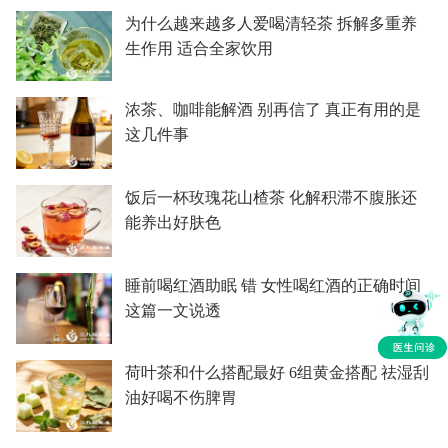
为什么越来越多人爱喝清轻茶 拆解多重养
生作用 适合全家饮用
浓茶、咖啡能解酒 别再信了 真正有用的是
这几件事
饭后一杯玫瑰花山楂茶 化解积滞不腹胀还
能养出好肤色
睡前喝红酒助眠 错 女性喝红酒的正确时间
这篇一文说透
荷叶茶和什么搭配最好 6组黄金搭配 祛湿刮
油好喝不伤脾胃