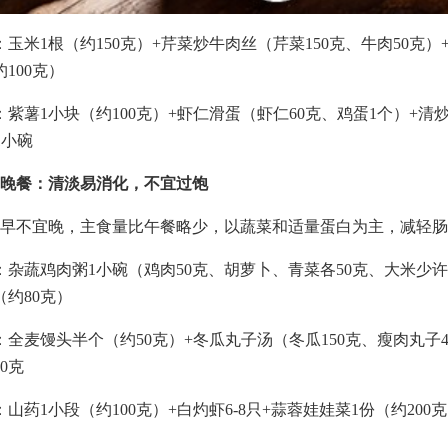
：玉米1根（约150克）+芹菜炒牛肉丝（芹菜150克、牛肉50克）
100克）
：紫薯1小块（约100克）+虾仁滑蛋（虾仁60克、鸡蛋1个）+清炒
1小碗
晚餐：清淡易消化，不宜过饱
早不宜晚，主食量比午餐略少，以蔬菜和适量蛋白为主，减轻肠
：杂蔬鸡肉粥1小碗（鸡肉50克、胡萝卜、青菜各50克、大米少
（约80克）
：全麦馒头半个（约50克）+冬瓜丸子汤（冬瓜150克、瘦肉丸子4
0克
：山药1小段（约100克）+白灼虾6-8只+蒜蓉娃娃菜1份（约200