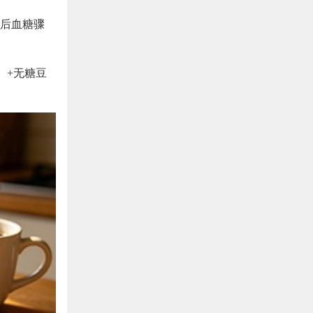
后血糖骤
）+无糖豆