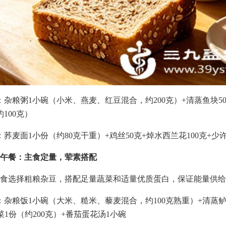
：杂粮粥1小碗（小米、燕麦、红豆混合，约200克）+清蒸鱼块5
100克）
：荞麦面1小份（约80克干重）+鸡丝50克+焯水西兰花100克+少
午餐：主食定量，荤素搭配
食选择粗粮杂豆，搭配足量蔬菜和适量优质蛋白，保证能量供给
：杂粮饭1小碗（大米、糙米、藜麦混合，约100克熟重）+清蒸鲈
菜1份（约200克）+番茄蛋花汤1小碗