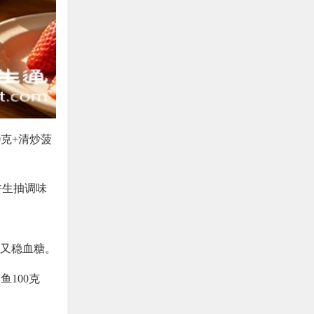
0克+清炒菠
许生抽调味
又稳血糖。
鱼100克