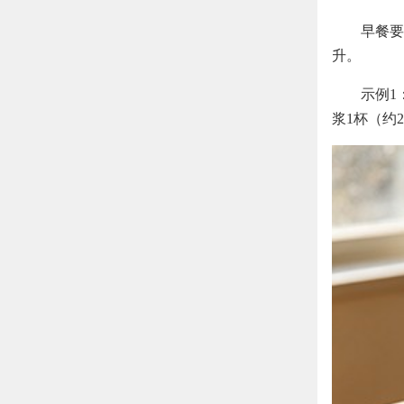
早餐要
升。
示例1
浆1杯（约2