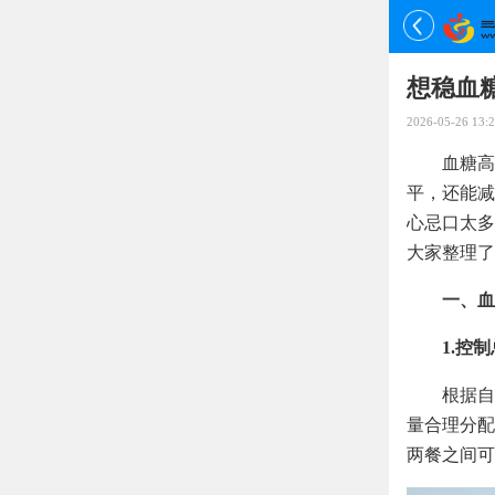
想稳血
2026-05-26 13:2
血糖高
平，还能减
心忌口太多
大家整理了
一、血
1.控
根据自
量合理分配到
两餐之间可