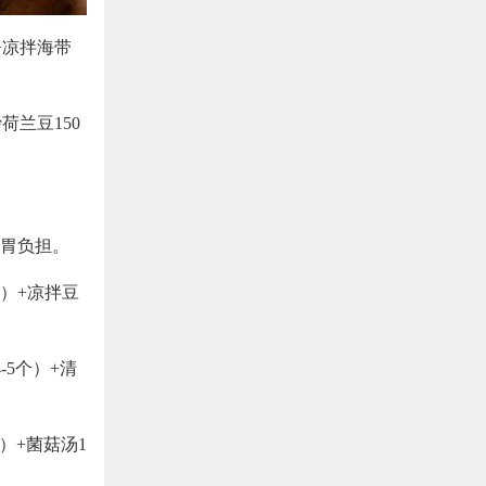
+凉拌海带
荷兰豆150
胃负担。
许）+凉拌豆
-5个）+清
克）+菌菇汤1