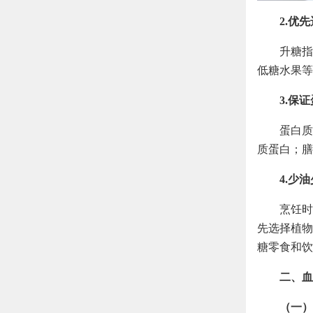
2.优
升糖指
低糖水果等
3.保
蛋白质
质蛋白；膳
4.少
烹饪时
先选择植物
糖零食和饮
二、血
（一）