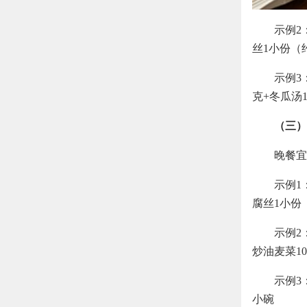
示例2
丝1小份（约
示例3
克+冬瓜汤
（三）
晚餐宜
示例1
腐丝1小份
示例2
炒油麦菜10
示例3
小碗