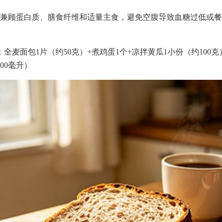
兼顾蛋白质、膳食纤维和适量主食，避免空腹导致血糖过低或餐
：全麦面包1片（约50克）+煮鸡蛋1个+凉拌黄瓜1小份（约100克
00毫升）