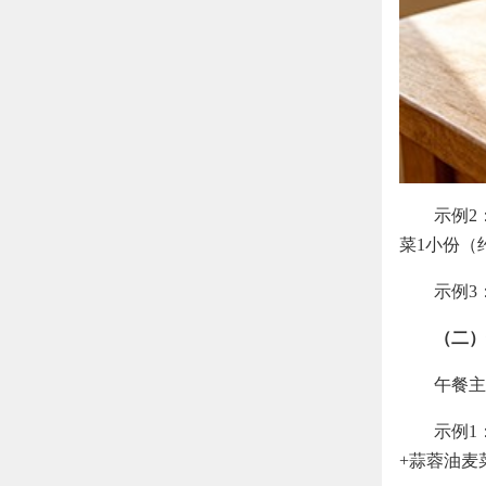
示例2
菜1小份（约
示例3
（二）
午餐主
示例1
+蒜蓉油麦