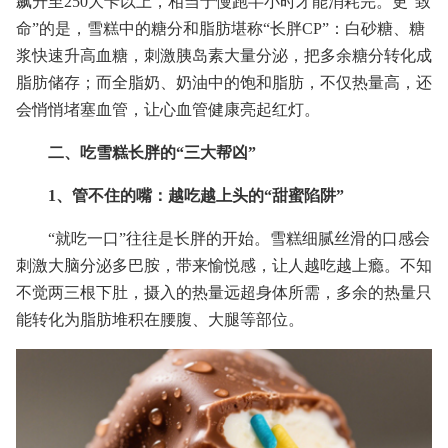
飙升至250大卡以上，相当于慢跑半小时才能消耗完。更“致
命”的是，雪糕中的糖分和脂肪堪称“长胖CP”：白砂糖、糖
浆快速升高血糖，刺激胰岛素大量分泌，把多余糖分转化成
脂肪储存；而全脂奶、奶油中的饱和脂肪，不仅热量高，还
会悄悄堵塞血管，让心血管健康亮起红灯。
二、吃雪糕长胖的“三大帮凶”
1、管不住的嘴：越吃越上头的“甜蜜陷阱”
“就吃一口”往往是长胖的开始。雪糕细腻丝滑的口感会
刺激大脑分泌多巴胺，带来愉悦感，让人越吃越上瘾。不知
不觉两三根下肚，摄入的热量远超身体所需，多余的热量只
能转化为脂肪堆积在腰腹、大腿等部位。