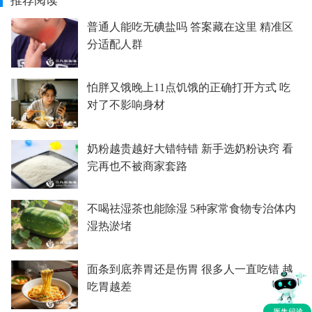
推荐阅读
普通人能吃无碘盐吗 答案藏在这里 精准区
分适配人群
怕胖又饿晚上11点饥饿的正确打开方式 吃
对了不影响身材
奶粉越贵越好大错特错 新手选奶粉诀窍 看
完再也不被商家套路
不喝祛湿茶也能除湿 5种家常食物专治体内
湿热淤堵
面条到底养胃还是伤胃 很多人一直吃错 越
吃胃越差