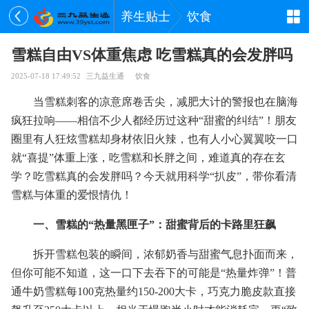
养生贴士
饮食
雪糕自由VS体重焦虑 吃雪糕真的会发胖吗
2025-07-18 17:49:52
三九益生通
饮食
当雪糕刺客的凉意席卷舌尖，减肥大计的警报也在脑海
疯狂拉响——相信不少人都经历过这种“甜蜜的纠结”！朋友
圈里有人狂炫雪糕却身材依旧火辣，也有人小心翼翼咬一口
就“喜提”体重上涨，吃雪糕和长胖之间，难道真的存在玄
学？吃雪糕真的会发胖吗？今天就用科学“扒皮”，带你看清
雪糕与体重的爱恨情仇！
一、雪糕的“热量黑匣子”：甜蜜背后的卡路里狂飙
拆开雪糕包装的瞬间，浓郁奶香与甜蜜气息扑面而来，
但你可能不知道，这一口下去吞下的可能是“热量炸弹”！普
通牛奶雪糕每100克热量约150-200大卡，巧克力脆皮款直接