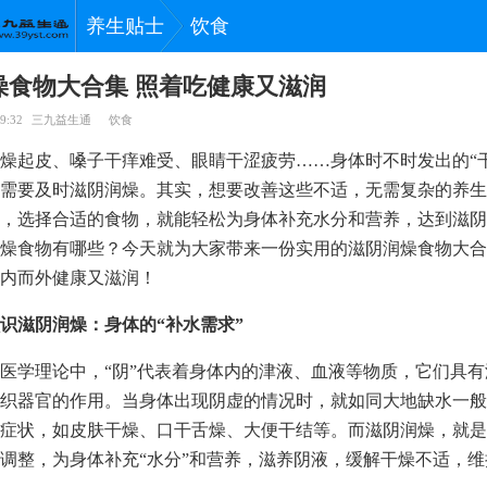
养生贴士
饮食
燥食物大合集 照着吃健康又滋润
9:32
三九益生通
饮食
燥起皮、嗓子干痒难受、眼睛干涩疲劳……身体时不时发出的“
需要及时滋阴润燥。其实，想要改善这些不适，无需复杂的养生
，选择合适的食物，就能轻松为身体补充水分和营养，达到滋阴
燥食物有哪些？今天就为大家带来一份实用的滋阴润燥食物大合
内而外健康又滋润！
识滋阴润燥：身体的“补水需求”
医学理论中，“阴”代表着身体内的津液、血液等物质，它们具
织器官的作用。当身体出现阴虚的情况时，就如同大地缺水一般
症状，如皮肤干燥、口干舌燥、大便干结等。而滋阴润燥，就是
调整，为身体补充“水分”和营养，滋养阴液，缓解干燥不适，