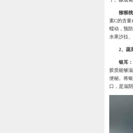
猕猴桃
素C的含量
蠕动，预防
水果沙拉、
2、蔬
银耳：
胶质能够滋
便秘。将银
口，是滋阴