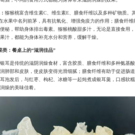
：
猕猴桃富含维生素C、维生素E、膳食纤维以及多种矿物质。
在水果中名列前茅，具有抗氧化、增强免疫力的作用；膳食纤维
便秘，帮助身体排出毒素。猕猴桃酸甜多汁，无论是直接食用，
果汁，都能为身体补充水分和营养，缓解干燥。
菜类：餐桌上的“滋润佳品”
银耳是传统的滋阴润燥食材，富含胶质、膳食纤维和多种氨基酸
润肺部和皮肤，使皮肤变得光滑细腻；膳食纤维有助于促进肠道
耳泡发后，与红枣、枸杞、冰糖等一起炖煮成银耳羹，口感软糯
润燥的美味佳肴。