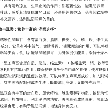
，具有清热凉血、生津止渴的作用；熟莲藕性温，能滋阴养胃、
莲藕，感受其清爽脆嫩的口感，还是用莲藕炖汤，品尝其软糯香
补充营养，达到滋阴润燥的目的。
物与豆类：营养丰富的“润燥选择”
糯米性温味甘，含有蛋白质、脂肪、糖类、钙、磷、铁、维生素
养成分。它具有补中益气、健脾养胃、滋阴润燥的作用。可以将
糕等美食，食用后能够温暖脾胃，为身体提供能量，缓解干燥不
：
黑芝麻富含蛋白质、脂肪、维生素E、B族维生素、钙、铁等
素E具有抗氧化作用，能保护皮肤免受自由基的损伤，使皮肤保
脂还能起到润肠通便的效果。可以将黑芝麻研磨成粉，加入到粥
、红枣等搭配制作成养生糊，既能滋阴润燥，又能补充营养。
黑豆含有丰富的蛋白质、膳食纤维、维生素和矿物质，被誉为“
滋阴、补血明目、利水消肿的功效。将黑豆煮成黑豆粥、黑豆汤
经常食用，有助于滋阴润燥，增强身体免疫力。