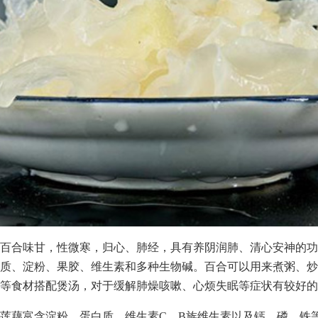
百合味甘，性微寒，归心、肺经，具有养阴润肺、清心安神的功
质、淀粉、果胶、维生素和多种生物碱。百合可以用来煮粥、炒
等食材搭配煲汤，对于缓解肺燥咳嗽、心烦失眠等症状有较好的
莲藕富含淀粉、蛋白质、维生素C、B族维生素以及钙、磷、铁