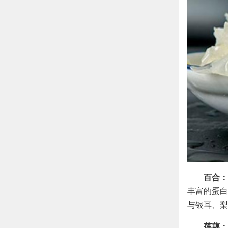
百合：
丰富的蛋白
与银耳、梨
莲藕：