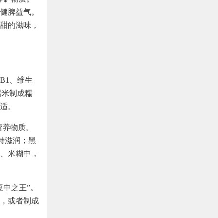
健脾益气。
甜的滋味，
B1、维生
糯米制成糯
适。
营养物质。
持滋润；黑
、米糊中，
豆中之王”。
，或者制成