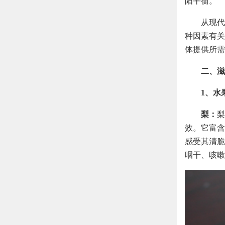
阳平衡。
从现代
种因素有关
体提供所需
二、滋
1、水
梨：
梨
效。它富含
感受其清脆
咽干、咳嗽