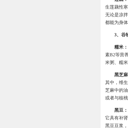
生莲藕性寒
无论是凉拌
都能为身体
3、谷
糯米：
素B2等营
米粥、糯米
黑芝麻
其中，维生
芝麻中的油
或者与核桃
黑豆：
它具有补肾
黑豆豆浆，