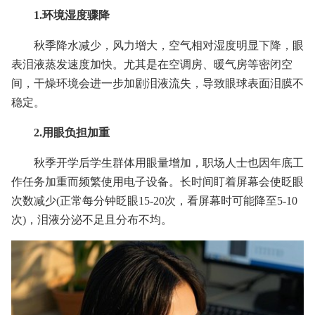
1.环境湿度骤降
秋季降水减少，风力增大，空气相对湿度明显下降，眼
表泪液蒸发速度加快。尤其是在空调房、暖气房等密闭空
间，干燥环境会进一步加剧泪液流失，导致眼球表面泪膜不
稳定。
2.用眼负担加重
秋季开学后学生群体用眼量增加，职场人士也因年底工
作任务加重而频繁使用电子设备。长时间盯着屏幕会使眨眼
次数减少(正常每分钟眨眼15-20次，看屏幕时可能降至5-10
次)，泪液分泌不足且分布不均。