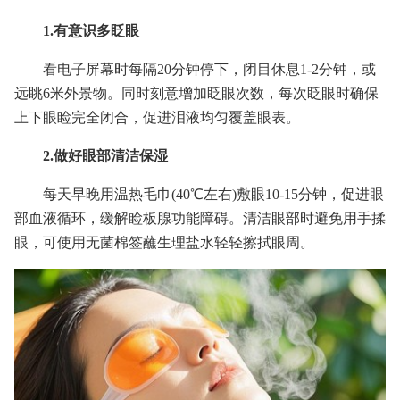
1.有意识多眨眼
看电子屏幕时每隔20分钟停下，闭目休息1-2分钟，或
远眺6米外景物。同时刻意增加眨眼次数，每次眨眼时确保
上下眼睑完全闭合，促进泪液均匀覆盖眼表。
2.做好眼部清洁保湿
每天早晚用温热毛巾(40℃左右)敷眼10-15分钟，促进眼
部血液循环，缓解睑板腺功能障碍。清洁眼部时避免用手揉
眼，可使用无菌棉签蘸生理盐水轻轻擦拭眼周。