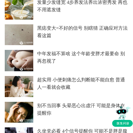
发量少发缝宽 4步养发法养出浓密秀发 再也
不用遮发缝
黑痣变大=不好的信号 别瞎猜 正确应对方法
看这篇
中年发福不算啥 这个年龄变胖才最要命 别
再忽视了
超实用 小便刺痛怎么判断能不能自愈 普通
人一看就会收藏
别不当回事 头晕恶心出虚汗 可能是身体在
提醒你
久坐党必看 4个信号提醒你 可能不是胖是腹