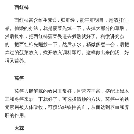
西红柿
西红柿富含维生素C，归肝经，能平肝明目，是清肝佳
品。偷懒的办法，就是菠菜先焯一下，去掉大部分的草酸，
然后换水，把西红柿菠菜丢进去煮熟就好了。稍微讲究点
的，把西红柿先翻炒一下，然后加水，稍微多煮一会，后把
焯过的菠菜放入，煮开放入调料即可。这样做出来的汤，好
喝又营养。
莴笋
莴笋去脂解腻的效果非常好，且营养丰富，搭配上黑木
耳和冬笋来炒一下就好了，可选择清炒的方法。莴笋中的铁
元素易被人体吸收，可预防缺铁性贫血，从而达到养血和养
肝的作用。
大蒜