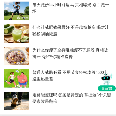
每天跑步半小时能瘦吗 真相曝光 别白跑一
场
什么汁减肥效果最好 不是越饿越瘦 喝对汁
轻松刮油减脂
为什么你瘦了全身唯独瘦不了屁股 真相被
揭开 3步帮你精准瘦臀
普通人减脂必看 不用节食轻松凑够4500卡
路里热量差
走路能瘦腿吗 答案是肯定的 掌握这3个关键
要素效果翻倍