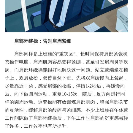
肩部环绕操：告别肩周紧绷
肩部同样是上班族的“重灾区”。长时间保持肩部紧张状
态操作电脑，肩周肌肉容易变得紧绷，甚至引发肩周炎等疾
病。而肩部环绕操能很好地解决这一问题。站立或端坐在椅
子上，双肩放松，双臂自然下垂。先将双肩缓慢向上耸起，
尽量靠近耳朵，感受肩部的收缩，停留1-2秒后，再缓慢向
后、向下做圆周运动，重复10-15次。随后，反方向进行同
样的圆周运动。这套操能有效锻炼肩部肌肉，增强肩部关节
的灵活性，缓解肩部的酸痛与紧绷感。不少上班族在午休或
工作间隙做了肩部环绕操后，下午工作时肩部的沉重感减轻
了许多，工作效率也有所提升。