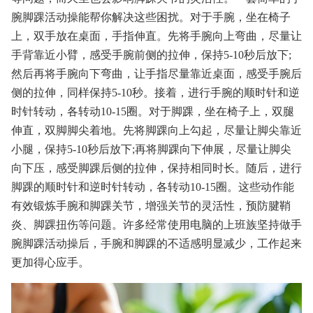
腕脚踝活动操能帮你解决这些困扰。对于手腕，坐在椅子
上，双手放在桌面，手指伸直。先将手腕向上弯曲，尽量让
手背靠近小臂，感受手腕前侧的拉伸，保持5-10秒后放下;
然后再将手腕向下弯曲，让手指尽量靠近桌面，感受手腕后
侧的拉伸，同样保持5-10秒。接着，进行手腕的顺时针和逆
时针转动，各转动10-15圈。对于脚踝，坐在椅子上，双腿
伸直，双脚脚尖着地。先将脚踝向上勾起，尽量让脚尖靠近
小腿，保持5-10秒后放下;再将脚踝向下伸展，尽量让脚尖
向下压，感受脚踝后侧的拉伸，保持相同时长。随后，进行
脚踝的顺时针和逆时针转动，各转动10-15圈。这些动作能
有效锻炼手腕和脚踝关节，增强关节的灵活性，预防腱鞘
炎、脚踝扭伤等问题。许多经常使用电脑的上班族坚持做手
腕脚踝活动操后，手腕和脚踝的不适感明显减少，工作起来
更加得心应手。