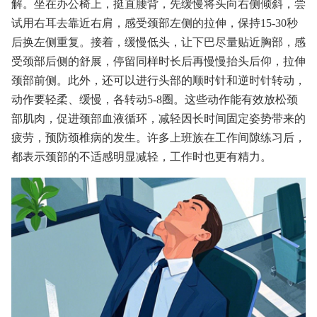
解。坐在办公椅上，挺直腰背，先缓慢将头向右侧倾斜，尝
试用右耳去靠近右肩，感受颈部左侧的拉伸，保持15-30秒
后换左侧重复。接着，缓慢低头，让下巴尽量贴近胸部，感
受颈部后侧的舒展，停留同样时长后再慢慢抬头后仰，拉伸
颈部前侧。此外，还可以进行头部的顺时针和逆时针转动，
动作要轻柔、缓慢，各转动5-8圈。这些动作能有效放松颈
部肌肉，促进颈部血液循环，减轻因长时间固定姿势带来的
疲劳，预防颈椎病的发生。许多上班族在工作间隙练习后，
都表示颈部的不适感明显减轻，工作时也更有精力。