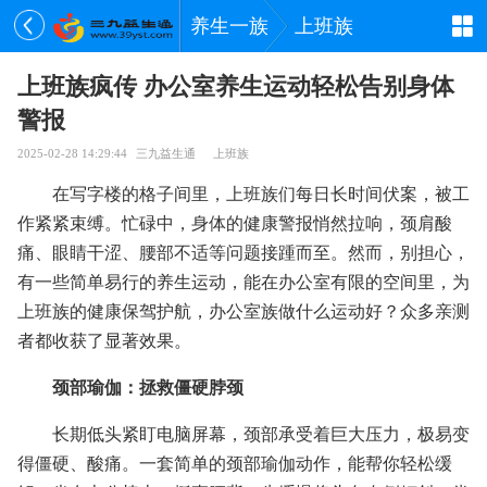
养生一族
上班族
上班族疯传 办公室养生运动轻松告别身体
警报
2025-02-28 14:29:44
三九益生通
上班族
在写字楼的格子间里，上班族们每日长时间伏案，被工
作紧紧束缚。忙碌中，身体的健康警报悄然拉响，颈肩酸
痛、眼睛干涩、腰部不适等问题接踵而至。然而，别担心，
有一些简单易行的养生运动，能在办公室有限的空间里，为
上班族的健康保驾护航，办公室族做什么运动好？众多亲测
者都收获了显著效果。
颈部瑜伽：拯救僵硬脖颈
长期低头紧盯电脑屏幕，颈部承受着巨大压力，极易变
得僵硬、酸痛。一套简单的颈部瑜伽动作，能帮你轻松缓