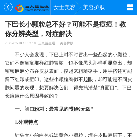
女士美容
美容护肤
下巴长小颗粒总不好？可能不是痘痘！教
你分辨类型，对症解决
2025-07-18 18:52:10
三九益生通
美容护肤
不少人会发现，下巴上时不时冒出一些凸起的小颗粒，
它们不像痘痘那样红肿冒脓，也不像黑头那样明显突出，却
密密麻麻分布在皮肤表面，摸起来粗糙硌手，用手挤还可能
留下红印或痘印。这些小颗粒看似不起眼，却可能是不同皮
肤问题的表现，想要解决它们，得先搞清楚“真面目”。下巴
长痘痘什么原因导致的？
一、闭口粉刺：最常见的“颗粒元凶”
1.外观特点
针头大小的白色或淡黄色小颗粒，埋在皮肤表层下，不