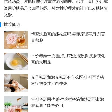
抗菌消炎、皮脂腺增生注重防晒和调理。记住，盲目挤压或
滥用护肤品只会加重问题，针对性护理才能让下巴皮肤恢复
光滑。
推荐阅读
蜂蜜洗脸真的能祛痘吗 弄懂原理再用 别盲
目敷脸
平价养颜干货 坚持用鸡蛋清敷脸 皮肤变化
真的太明显
光子祛斑和激光祛斑有什么区别 别再选错
对症祛斑才不白费钱
告别色斑困扰 蜂蜜这样搭温和淡斑不刺激
敏感肌也能放心用