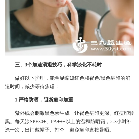
三、3个加速消退技巧，科学淡化不耗时
做好以下护理，能明显缩短红色和褐色/黑色痘印的消
退时间，减少等待焦虑：
1.严格防晒，阻断痘印加重
紫外线会刺激黑色素生成，让褐色痘印更深、红痘印转
黑。每天涂SPF30+、PA+++以上的温和防晒霜，2-3小时补
涂一次，出门戴帽子、打伞，避免痘印直接暴晒。