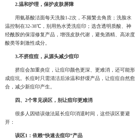
2.温和护理，保护皮肤屏障
用氨基酸洁面每天洗脸1-2次，不频繁去角质；洗脸水
温控制在32-38℃，别用热水烫洗痘印；选含透明质酸、神
经酰胺的保湿修复产品，增强皮肤代谢，避免酒精、高浓度
酸类等刺激性成分。
3.不挤痘痘，从源头减少痘印
挤痘会加重炎症，让痘印颜色更深、更难消，还可能形
成痘坑。长痘时只需清洁后涂温和舒缓产品，让痘痘自然愈
合，减少新痘印产生。
四、2个常见误区，别让痘印更难消
很多人因错误做法延长痘印消退时间，这些误区要避
开：
误区1：依赖“快速去痘印”产品