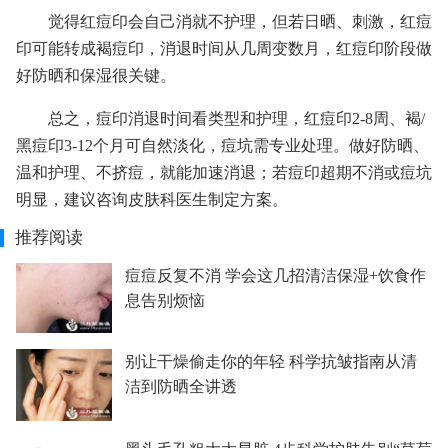
觉得红痘印会自己消就不护理，但若日晒、刺激，红痘
印可能转成褐痘印，消退时间从几周变数月，红痘印阶段做
好防晒和保湿很关键。
总之，痘印消退时间看类型和护理，红痘印2-8周、褐/
黑痘印3-12个月可自然淡化，痘坑需专业处理。做好防晒、
温和护理、不挤痘，就能加速消退；若痘印超期不消或痘坑
明显，建议咨询皮肤科医生制定方案。
推荐阅读
痘痘反复不消 学会这几招清洁保湿+饮食作
息告别烦恼
别让干燥偷走你的年轻 科学抗皱指南从清
洁到防晒全讲透