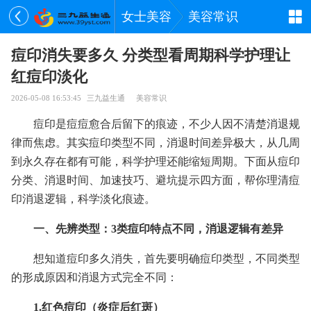
女士美容
美容常识
痘印消失要多久 分类型看周期科学护理让
红痘印淡化
2026-05-08 16:53:45
三九益生通
美容常识
痘印是痘痘愈合后留下的痕迹，不少人因不清楚消退规
律而焦虑。其实痘印类型不同，消退时间差异极大，从几周
到永久存在都有可能，科学护理还能缩短周期。下面从痘印
分类、消退时间、加速技巧、避坑提示四方面，帮你理清痘
印消退逻辑，科学淡化痕迹。
一、先辨类型：3类痘印特点不同，消退逻辑有差异
想知道痘印多久消失，首先要明确痘印类型，不同类型
的形成原因和消退方式完全不同：
1.红色痘印（炎症后红斑）