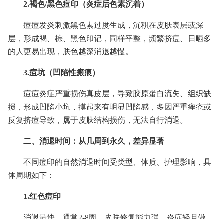
2.褐色/黑色痘印（炎症后色素沉着）
痘痘发炎刺激黑色素过度生成，沉积在皮肤表层或深
层，形成褐、棕、黑色印记，同样平整，频繁挤痘、日晒多
的人更易出现，肤色越深消退越慢。
3.痘坑（凹陷性瘢痕）
痘痘炎症严重损伤真皮层，导致胶原蛋白流失、组织缺
损，形成凹陷小坑，摸起来有明显凹陷感，多因严重痤疮或
反复挤痘导致，属于皮肤结构损伤，无法自行消退。
二、消退时间：从几周到永久，差异显著
不同痘印的自然消退时间受类型、体质、护理影响，具
体周期如下：
1.红色痘印
消退最快，通常2-8周。皮肤修复能力强、炎症轻且做