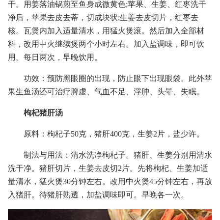
干。用姜落油锅煎至鱼身成微黄色;苹果、生姜、红枣洗干
净后，苹果去皮去蒂，切成块状;生姜去皮切片，红枣去
核。瓦煲内加入适量清水，用猛火煲滚。然后加入全部材
料，改用中火继续煲两个小时左右。加入盐调味，即可饮
用。每日两次，早晚饮用。
功效：预防黑眼圈的出现，防止眼下出现眼袋。此外苹
果生鱼汤还可治疗脾虚、气血不足、浮肿、头晕、失眠。
枸杞猪肝汤
原料：枸杞子50克，猪肝400克，生姜2片，盐少许。
制法与用法：清水洗净枸杞子。猪肝、生姜分别用清水
洗干净。猪肝切片，生姜去皮切2片。先将枸杞、生姜加适
量清水，猛火煲30分钟左右。改用中火煲45分钟左右，再放
入猪肝。待猪肝熟透，加盐调味即可。早晚各一次。