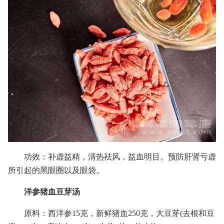
功效：补虚益精，清热祛风，益血明目。预防肝肾亏虚
所引起的黑眼圈以及眼袋。
洋参猪血豆芽汤
原料：西洋参15克，新鲜猪血250克，大豆芽(去根和豆