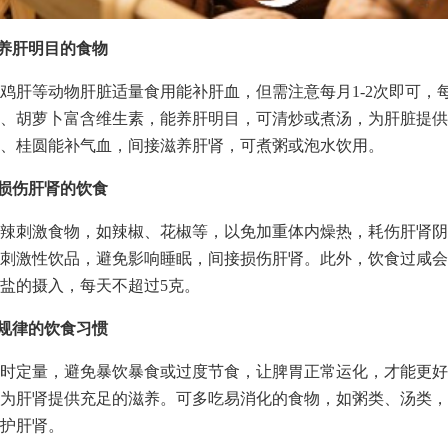
入养肝明目的食物
鸡肝等动物肝脏适量食用能补肝血，但需注意每月1-2次即可，
菜、胡萝卜富含维生素，能养肝明目，可清炒或煮汤，为肝脏提
、桂圆能补气血，间接滋养肝肾，可煮粥或泡水饮用。
免损伤肝肾的饮食
辣刺激食物，如辣椒、花椒等，以免加重体内燥热，耗伤肝肾阴
刺激性饮品，避免影响睡眠，间接损伤肝肾。此外，饮食过咸会
盐的摄入，每天不超过5克。
成规律的饮食习惯
时定量，避免暴饮暴食或过度节食，让脾胃正常运化，才能更好
为肝肾提供充足的滋养。可多吃易消化的食物，如粥类、汤类，
护肝肾。