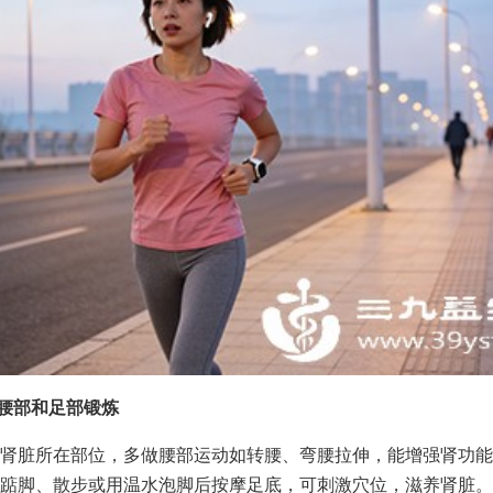
重腰部和足部锻炼
肾脏所在部位，多做腰部运动如转腰、弯腰拉伸，能增强肾功能
踮脚、散步或用温水泡脚后按摩足底，可刺激穴位，滋养肾脏。