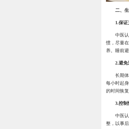
二、生
1.保
中医认
惯，尽量在
养。睡前避
2.避
长期体
每小时起身
的时间恢复
3.控
中医认
整，以事后