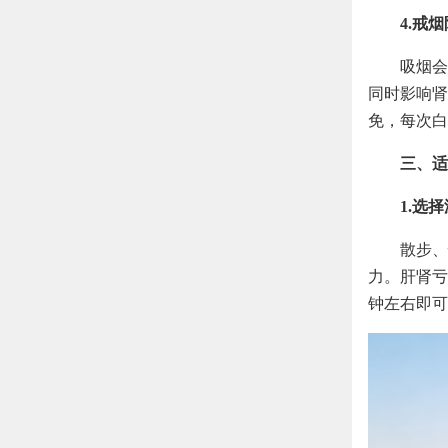
4.戒
吸烟会
同时影响肾
免，每次白
三、适
1.选
散步、
力。肝肾亏
钟左右即可