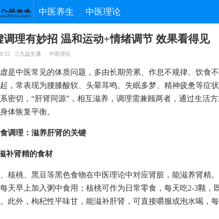
中医养生
中医理论
虚调理有妙招 温和运动+情绪调节 效果看得见
8:32
三九益生通
中医理论
虚是中医常见的体质问题，多由长期劳累、作息不规律、饮食不
起，常表现为腰膝酸软、头晕耳鸣、失眠多梦、精神疲惫等症状
系密切，“肝肾同源”，相互滋养，调理需兼顾两者，通过生活
身体恢复平衡。
食调理：滋养肝肾的关键
吃滋补肾精的食材
、核桃、黑豆等黑色食物在中医理论中对应肾脏，能滋养肾精。
每天早上加入粥中食用；核桃可作为日常零食，每天吃2-3颗，
。此外，枸杞性平味甘，能滋补肝肾，可直接嚼服或泡水喝，每次1