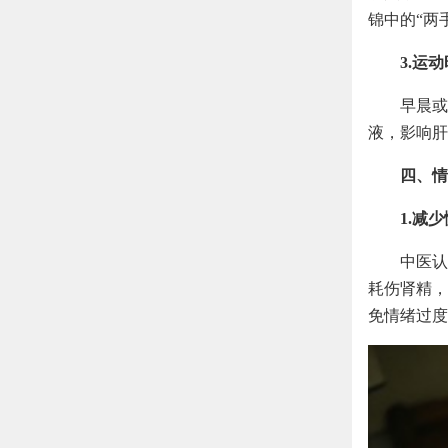
锦中的“两
3.运
早晨或
液，影响肝
四、情
1.减
中医认
耗伤肾精，
免情绪过度