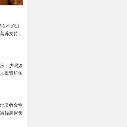
每次不超过
供营养支持。
液；少喝浓
加重肾脏负
地吸收食物
减轻脾胃负