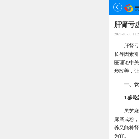
肝肾亏
2026-03-30 11:2
肝肾亏
长等因素引
医理论中关
步改善，让
一、饮
1.多
黑芝麻
麻磨成粉，
养又能补肾
为宜。