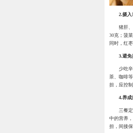
2.摄
猪肝、
30克；菠
同时，红枣
3.避
少吃辛
茶、咖啡等
担，应控制
4.养
三餐定
中的营养，
担，间接保