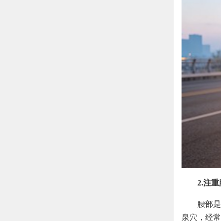
2.注
腰部是
泉穴，经常