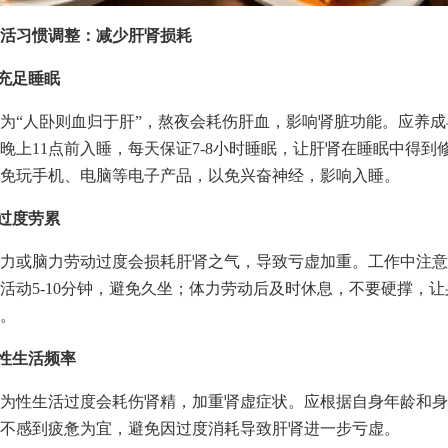
活习惯调整：减少肝肾损耗
证充足睡眠
为“人卧则血归于肝”，熬夜会耗伤肝血，影响肾脏功能。应养成
晚上11点前入睡，每天保证7-8小时睡眠，让肝肾在睡眠中得到
免玩手机、电脑等电子产品，以免兴奋神经，影响入睡。
免过度劳累
力或脑力劳动过度会损耗肝肾之气，导致亏虚加重。工作中注意
活动5-10分钟，避免久坐；体力劳动后及时休息，不要硬撑，
。
制性生活频率
为性生活过度会耗伤肾精，加重肾虚症状。应根据自身年龄和身
不感到疲惫为宜，避免因过度消耗导致肝肾进一步亏虚。