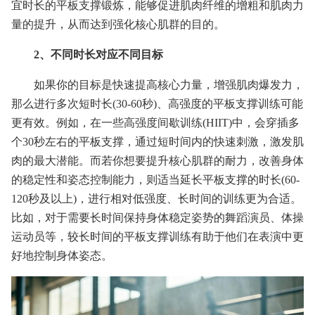
宜时长的平板支撑锻炼，能够促进肌肉纤维的增粗和肌肉力
量的提升，从而达到强化核心肌群的目的。
2、不同时长对应不同目标
如果你的目标是快速提高核心力量，增强肌肉爆发力，
那么进行多次短时长(30-60秒)、高强度的平板支撑训练可能
更有效。例如，在一些高强度间歇训练(HIIT)中，会穿插多
个30秒左右的平板支撑，通过短时间内的快速刺激，激发肌
肉的最大潜能。而若你想要提升核心肌群的耐力，改善身体
的稳定性和姿态控制能力，则适当延长平板支撑的时长(60-
120秒及以上)，进行相对低强度、长时间的训练更为合适。
比如，对于需要长时间保持身体稳定姿势的舞蹈演员、体操
运动员等，较长时间的平板支撑训练有助于他们在表演中更
好地控制身体姿态。